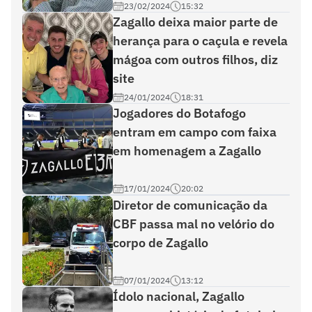
23/02/2024
15:32
Zagallo deixa maior parte de
herança para o caçula e revela
mágoa com outros filhos, diz
site
24/01/2024
18:31
Jogadores do Botafogo
entram em campo com faixa
em homenagem a Zagallo
17/01/2024
20:02
Diretor de comunicação da
CBF passa mal no velório do
corpo de Zagallo
07/01/2024
13:12
Ídolo nacional, Zagallo