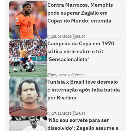
Contra Marrocos, Memphis
pode superar Zagallo em
Copas do Mundo; entenda
28/06/2026
08:00
Campeão da Copa em 1970
critica série sobre o tri:
'Sensacionalista'
07/06/2026
21:30
Tunísia x Brasil teve desmaio
e internação após falta batida
por Rivelino
17/11/2025
14:39
'Não sou sorvete para ser
dissolvido'; Zagallo assume a