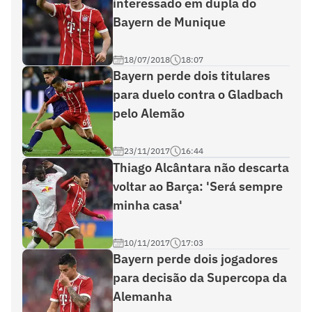
interessado em dupla do
Bayern de Munique
18/07/2018
18:07
Bayern perde dois titulares
para duelo contra o Gladbach
pelo Alemão
23/11/2017
16:44
Thiago Alcântara não descarta
voltar ao Barça: 'Será sempre
minha casa'
10/11/2017
17:03
Bayern perde dois jogadores
para decisão da Supercopa da
Alemanha