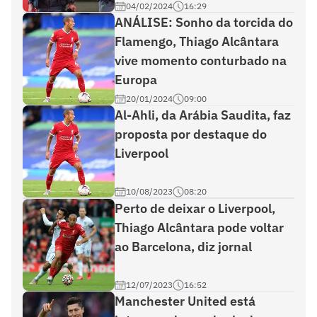
04/02/2024
16:29
ANÁLISE: Sonho da torcida do
Flamengo, Thiago Alcântara
vive momento conturbado na
Europa
20/01/2024
09:00
Al-Ahli, da Arábia Saudita, faz
proposta por destaque do
Liverpool
10/08/2023
08:20
Perto de deixar o Liverpool,
Thiago Alcântara pode voltar
ao Barcelona, diz jornal
12/07/2023
16:52
Manchester United está