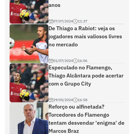
anos
07/07/2024
11:27
De Thiago a Rabiot: veja os
jogadores mais valiosos livres
no mercado
01/07/2024
16:06
Especulado no Flamengo,
Thiago Alcântara pode acertar
com o Grupo City
29/05/2024
16:58
Reforço ou alfinetada?
Torcedores do Flamengo
tentam desvendar 'enigma' de
Marcos Braz