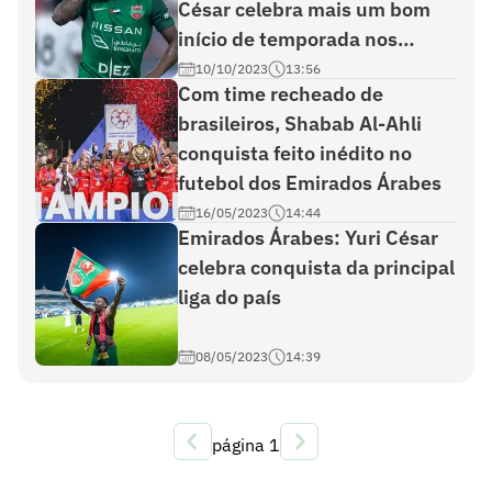
César celebra mais um bom
início de temporada nos
Emirados Árabes
10/10/2023
13:56
Com time recheado de
brasileiros, Shabab Al-Ahli
conquista feito inédito no
futebol dos Emirados Árabes
16/05/2023
14:44
Emirados Árabes: Yuri César
celebra conquista da principal
liga do país
08/05/2023
14:39
página
1