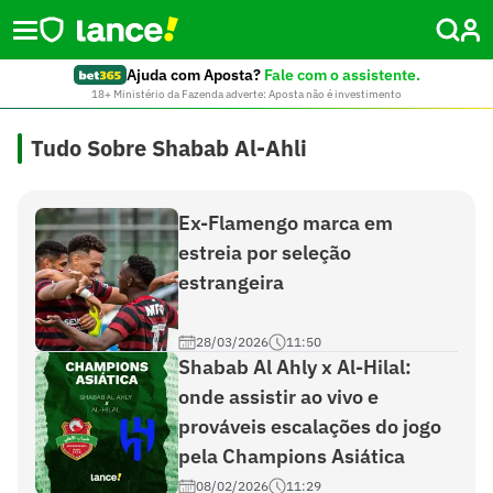
Ajuda com Aposta?
Fale com o assistente.
18+ Ministério da Fazenda adverte: Aposta não é investimento
Tudo Sobre Shabab Al-Ahli
Ex-Flamengo marca em
estreia por seleção
estrangeira
28/03/2026
11:50
Shabab Al Ahly x Al-Hilal:
onde assistir ao vivo e
prováveis escalações do jogo
pela Champions Asiática
08/02/2026
11:29