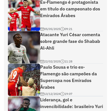
Ex-Flamengo é protagonista
em título do campeonato dos
Emirados Árabes
05/05/2025
09:21
Atacante Yuri César comenta
sobre grande fase do Shabab
Al-Ahli
22/02/2025
11:28
Paulo Sousa e trio ex-
Flamengo são campeões da
Supercopa nos Emirados
Árabes
13/12/2024
19:07
Liderança, gol e
invencibilidade: brasileiro Yuri