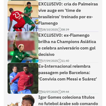
EXCLUSIVO: cria do Palmeiras
vive auge em 'time de
brasileiros' treinado por ex-
Flamengo
28/10/2025
08:39
EXCLUSIVO: ex-Flamengo
brilha na Champions Asiática
e celebra aniversário com gol
decisivo
17/09/2025
11:40
Ex-Internacional relembra
passagem pelo Barcelona:
'Convivia com Messi e Suárez'
02/07/2025
09:44
Igor Gomes coleciona títulos
no futebol árabe sob comando