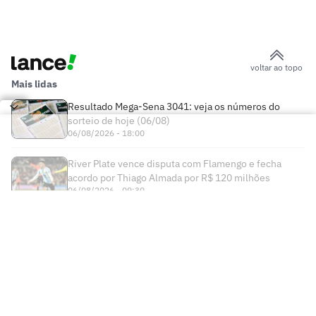
voltar ao topo
Mais lidas
Resultado Mega-Sena 3041: veja os números do
sorteio de hoje (06/08)
06/08/2026 - 18:00
River Plate vence disputa com Flamengo e fecha
acordo por Thiago Almada por R$ 120 milhões
06/08/2026 - 09:30
Times
Futebol Nacional
Atlético Mineiro
Futebol Internacional
Brasileirão Série A
Bahia