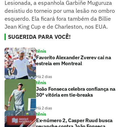
Lesionada, a espanhola Garbiñe Muguruza
desistiu do torneio por uma lesão no ombro
esquerdo. Ela ficará fora também da Billie
Jean King Cup e de Charleston, nos EUA.
SUGERIDA PARA VOCÊ!
tênis
Favorito Alexander Zverev cai na
estreia em Montreal
Há 2 dias
tênis
João Fonseca celebra confiança na
30ª vitória em tie-breaks
Há 2 dias
tênis
Ex-número 2, Casper Ruud busca
revanche contra João Fonseca