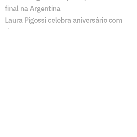
final na Argentina
Laura Pigossi celebra aniversário com
título na Espanha
Zebra francesa entra para seleto grupo
com João Fonseca
Ex-número 3 do mundo a um passo de
reencontrar João Fonseca
João Fonseca projeta chegada ao topo
do ranking mundial
Algoz derrota Ben Shelton e vai passar
João Fonseca
Montreal: ex-número 2 do mundo cai na