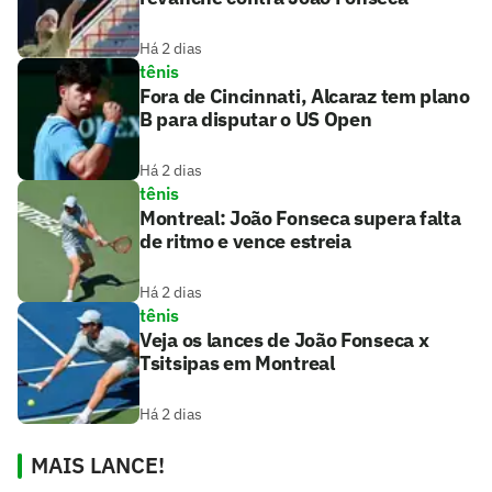
Há 2 dias
tênis
Fora de Cincinnati, Alcaraz tem plano
B para disputar o US Open
Há 2 dias
tênis
Montreal: João Fonseca supera falta
de ritmo e vence estreia
Há 2 dias
tênis
Veja os lances de João Fonseca x
Tsitsipas em Montreal
Há 2 dias
MAIS LANCE!