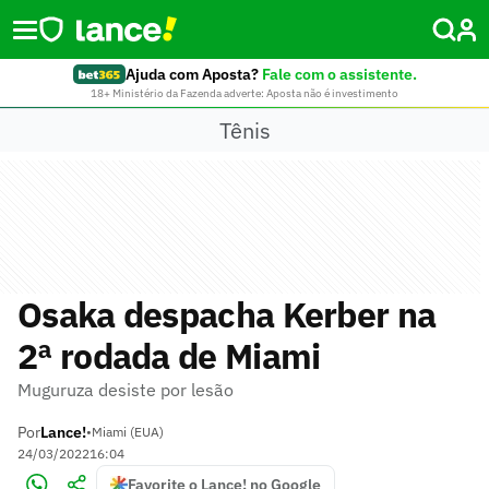
Ajuda com Aposta?
Fale com o assistente.
18+ Ministério da Fazenda adverte: Aposta não é investimento
Tênis
Osaka despacha Kerber na
2ª rodada de Miami
Muguruza desiste por lesão
Por
Lance!
•
Miami (EUA)
24/03/2022
16:04
Favorite o Lance! no Google