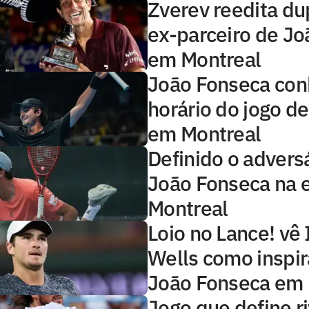
Zverev reedita d
ex-parceiro de J
em Montreal
João Fonseca co
horário do jogo de
em Montreal
Definido o advers
João Fonseca na 
Montreal
Loio no Lance! vê 
Wells como inspir
João Fonseca em 
Jogo que define ri