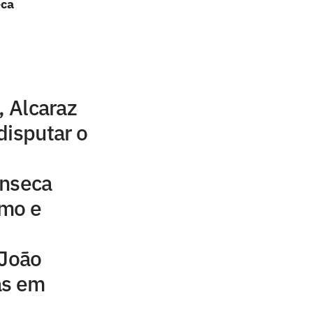
eca
, Alcaraz
disputar o
onseca
tmo e
 João
as em