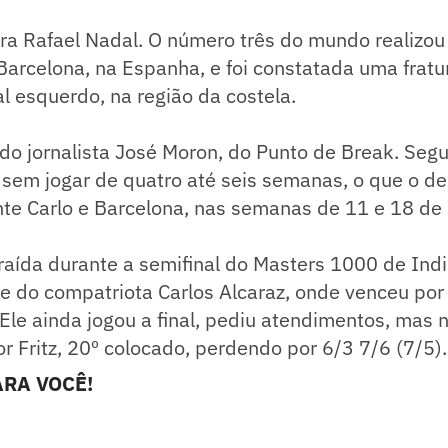
ara Rafael Nadal. O número três do mundo realiz
arcelona, na Espanha, e foi constatada uma fratu
al esquerdo, na região da costela.
do jornalista José Moron, do Punto de Break. Segu
 sem jogar de quatro até seis semanas, o que o dei
te Carlo e Barcelona, nas semanas de 11 e 18 de a
traída durante a semifinal do Masters 1000 de Indi
nte do compatriota Carlos Alcaraz, onde venceu por
le ainda jogou a final, pediu atendimentos, mas n
r Fritz, 20º colocado, perdendo por 6/3 7/6 (7/5).
RA VOCÊ!