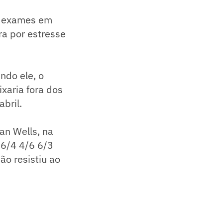
ou exames em
ra por estresse
ndo ele, o
xaria fora dos
bril.
an Wells, na
 6/4 4/6 6/3
ão resistiu ao