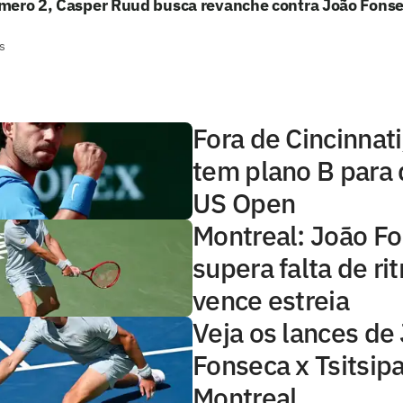
mero 2, Casper Ruud busca revanche contra João Fons
s
Fora de Cincinnati
tem plano B para 
US Open
Montreal: João F
supera falta de ri
vence estreia
Veja os lances de
Fonseca x Tsitsip
Montreal