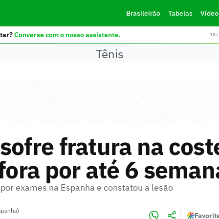
Brasileirão
Tabelas
Vídeo
tar?
Converse com o nosso assistente.
18+ 
Tênis
sofre fratura na cost
 fora por até 6 seman
por exames na Espanha e constatou a lesão
spanha)
Favorit