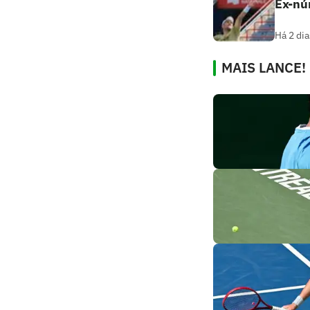
Ex-nú
Há 2 dia
MAIS LANCE!