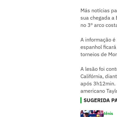
Más notícias p
sua chegada a B
no 3º arco cost
A informação é 
espanhol ficará
torneios de Mon
A lesão foi con
Califórnia, dia
após 3h12min. E
americano Taylo
SUGERIDA PA
tênis