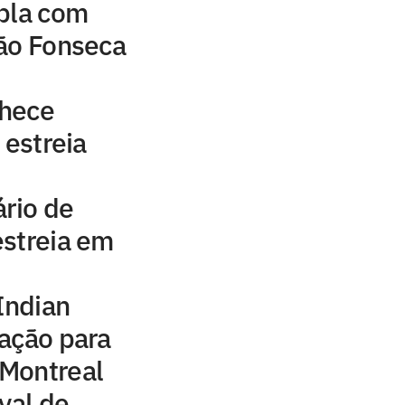
upla com
oão Fonseca
nhece
 estreia
ário de
estreia em
Indian
ação para
Montreal
val de