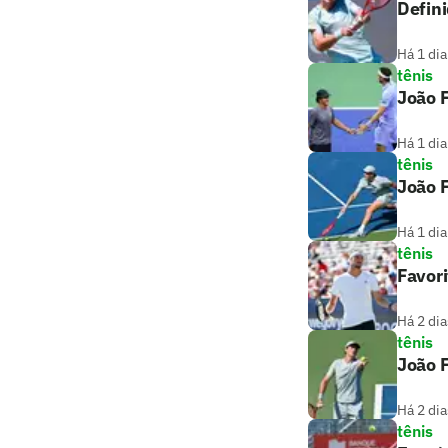
Defin
Há 1 dia
tênis
João 
Há 1 dia
tênis
João F
Há 1 dia
tênis
Favori
Há 2 dia
tênis
João F
Há 2 dia
tênis