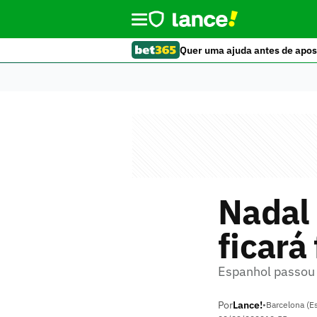
Quer uma ajuda antes de apos
Nadal 
ficará
Espanhol passou 
Por
Lance!
•
Barcelona (E