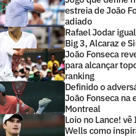
estreia de João F
adiado
Rafael Jodar igual
Big 3, Alcaraz e S
João Fonseca rev
para alcançar top
ranking
Definido o advers
João Fonseca na 
Montreal
Loio no Lance! vê 
Wells como inspir