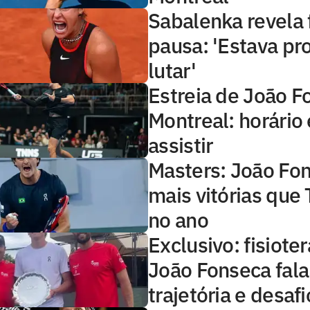
Sabalenka revela 
pausa: 'Estava pr
lutar'
Estreia de João 
Montreal: horário
assistir
Masters: João Fo
mais vitórias que 
no ano
Exclusivo: fisiote
João Fonseca fala
trajetória e desafi