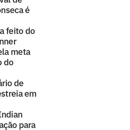
onseca é
a feito do
inner
ela meta
o do
ário de
estreia em
Indian
ação para