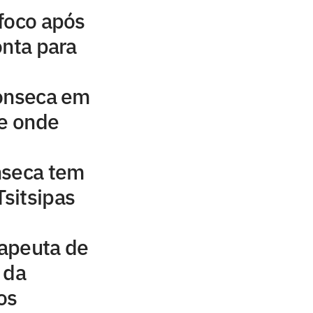
foco após
onta para
Fonseca em
 e onde
nseca tem
Tsitsipas
rapeuta de
 da
os