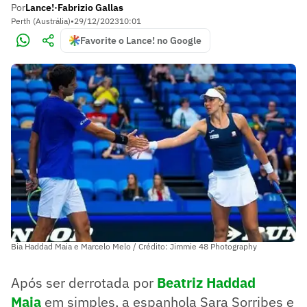
Por
Lance!
Fabrizio Gallas
•
Perth (Austrália)
•
29/12/2023
10:01
Favorite o Lance! no Google
Bia Haddad Maia e Marcelo Melo / Crédito: Jimmie 48 Photography
Após ser derrotada por
Beatriz Haddad
Maia
em simples, a espanhola Sara Sorribes e