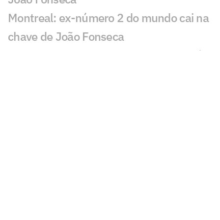
Montreal: ex-número 2 do mundo cai na
chave de João Fonseca
Saiba quando João Fonseca conhecerá a
chave em Montreal
João Fonseca entra no top 20 do ranking
de saibro após campanha em 2026
VÍDEO: ex-tenista é preso após quebrar
raquetes em loja nos EUA
João Fonseca sobe no ranking da ATP
antes do Masters de Montreal
Rafael Nadal revela novo foco após