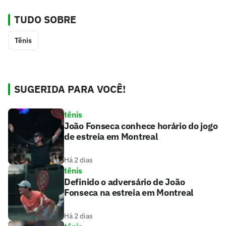
TUDO SOBRE
Tênis
SUGERIDA PARA VOCÊ!
tênis
João Fonseca conhece horário do jogo
de estreia em Montreal
Há 2 dias
tênis
Definido o adversário de João
Fonseca na estreia em Montreal
Há 2 dias