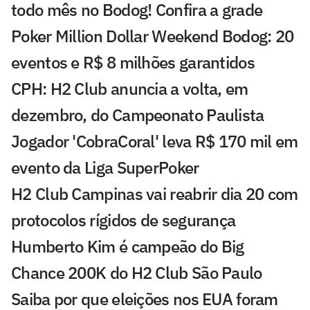
todo mês no Bodog! Confira a grade
Poker Million Dollar Weekend Bodog: 20
eventos e R$ 8 milhões garantidos
CPH: H2 Club anuncia a volta, em
dezembro, do Campeonato Paulista
Jogador 'CobraCoral' leva R$ 170 mil em
evento da Liga SuperPoker
H2 Club Campinas vai reabrir dia 20 com
protocolos rígidos de segurança
Humberto Kim é campeão do Big
Chance 200K do H2 Club São Paulo
Saiba por que eleições nos EUA foram