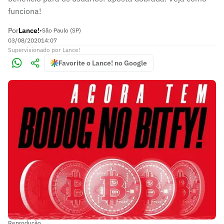
funciona!
Por
Lance!
•
São Paulo (SP)
03/08/2020
14:07
Supervisionado
por
Lance!
Favorite o Lance! no Google
Reprodução