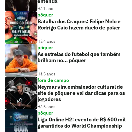
entenda
Há 1 ano
pôquer
Batalha dos Craques: Felipe Melo e
Rodrigo Caio fazem duelo de poker
Há 4 anos
pôquer
As estrelas do futebol que também
brilham no… pôquer
Há 5 anos
fora de campo
Neymar vira embaixador cultural de
site de pôquer e vai dar dicas para os
jogadores
Há 5 anos
pôquer
Liga Online H2: evento de R$ 600 mil
garantidos do World Championship