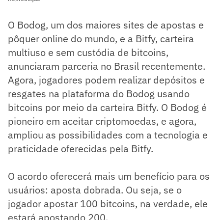
O Bodog, um dos maiores sites de apostas e
pôquer online do mundo, e a Bitfy, carteira
multiuso e sem custódia de bitcoins,
anunciaram parceria no Brasil recentemente.
Agora, jogadores podem realizar depósitos e
resgates na plataforma do Bodog usando
bitcoins por meio da carteira Bitfy. O Bodog é
pioneiro em aceitar criptomoedas, e agora,
ampliou as possibilidades com a tecnologia e
praticidade oferecidas pela Bitfy.
O acordo oferecerá mais um benefício para os
usuários: aposta dobrada. Ou seja, se o
jogador apostar 100 bitcoins, na verdade, ele
estará apostando 200.