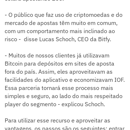
- O público que faz uso de criptomoedas e do
mercado de apostas têm muito em comum,
com um comportamento mais inclinado ao
risco - disse Lucas Schoch, CEO da Bitfy.
- Muitos de nossos clientes já utilizavam
Bitcoin para depósitos em sites de aposta
fora do país. Assim, eles aproveitavam as
facilidades do aplicativo e economizavam IOF.
Essa parceria tornará esse processo mais
simples e seguro, ao lado do mais respeitado
player do segmento - explicou Schoch.
Para utilizar esse recurso e aproveitar as
vantagens, os passos são os seguintes: entrar