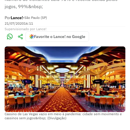
jogos, 99%&nbsp;
Por
Lance!
•
São Paulo (SP)
21/07/2020
16:11
Supervisionado
por
Lance!
Favorite o Lance! no Google
Cassino de Las Vegas vazio em meio à pandemia: cidade sem movimento e
cassinos sem jogos&nbsp; (Divulgação)