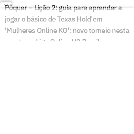
Pôquer – Lição 2: guia para aprender a
jogar o básico de Texas Hold'em
'Mulheres Online KO': novo torneio nesta
quarta na Liga Online H2 Brasil
Pôquer – Lição 1: entenda por que não é
jogo de azar e sim esporte da mente
Liga SuperPoker tem torneio ideal para
iniciantes neste sábado (29)
Lenda do futebol confirma presença no
Main Event da WSOP Online
Liga SuperPoker tem torneios Low,
Medium, High e Omaha nesta terça