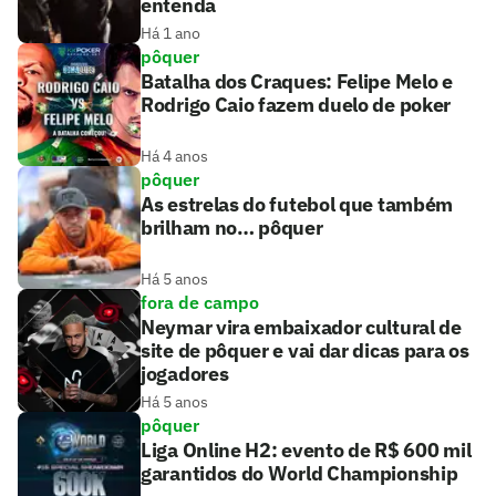
entenda
Há 1 ano
pôquer
Batalha dos Craques: Felipe Melo e
Rodrigo Caio fazem duelo de poker
Há 4 anos
pôquer
As estrelas do futebol que também
brilham no… pôquer
Há 5 anos
fora de campo
Neymar vira embaixador cultural de
site de pôquer e vai dar dicas para os
jogadores
Há 5 anos
pôquer
Liga Online H2: evento de R$ 600 mil
garantidos do World Championship