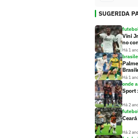
SUGERIDA PA
futebo
Vini J
no co
Há 1 an
brasile
Palmei
Brasil
Há 1 an
onde as
Sport 
Há 2 an
futebo
Ceará 
Há 2 an