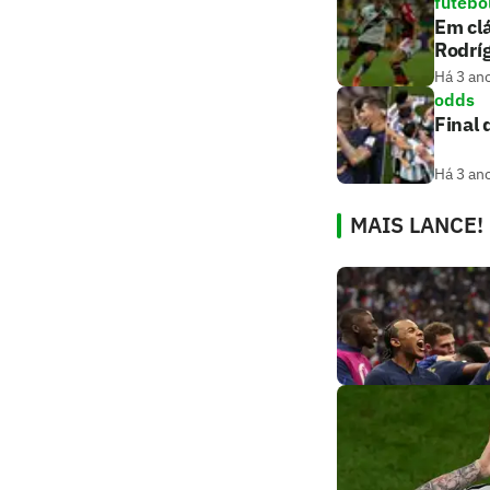
futebo
Em cl
Rodrí
Há 3 an
odds
Final 
Há 3 an
MAIS LANCE!