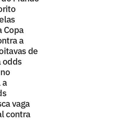
orito
elas
da Copa
ontra a
oitavas de
a odds
 no
 a
ds
sca vaga
al contra