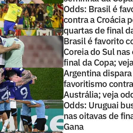
Odds: Brasil é fav
contra a Croácia p
quartas de final 
Brasil é favorito c
Coreia do Sul nas 
final da Copa; vej
Argentina dispara
favoritismo contra
Austrália; veja od
Odds: Uruguai bu
nas oitavas de fin
Gana