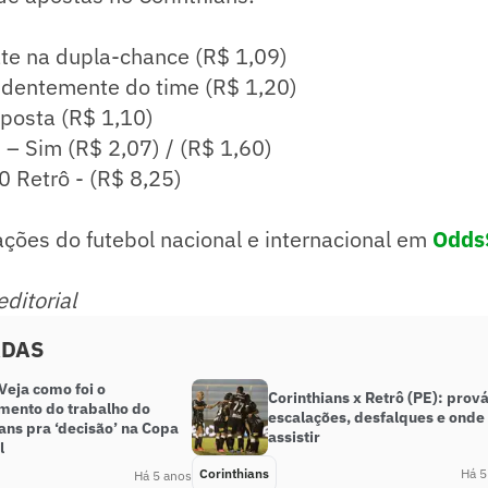
ate na dupla-chance (R$ 1,09)
endentemente do time (R$ 1,20)
posta (R$ 1,10)
 Sim (R$ 2,07) / (R$ 1,60)
 0 Retrô - (R$ 8,25)
ações do futebol nacional e internacional em
Odds
ditorial
ADAS
Veja como foi o
Corinthians x Retrô (PE): prov
mento do trabalho do
escalações, desfalques e onde
ans pra ‘decisão’ na Copa
assistir
l
Corinthians
Há 5
Há 5 anos