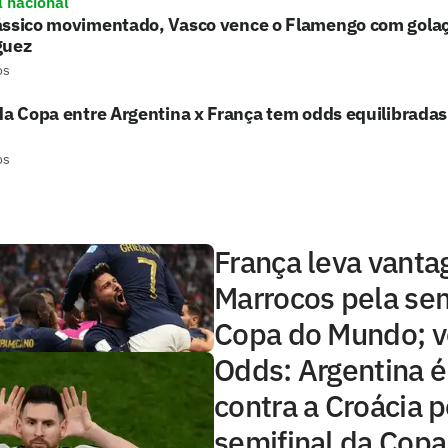
l nacional
ássico movimentado, Vasco vence o Flamengo com gola
guez
os
da Copa entre Argentina x França tem odds equilibradas;
os
França leva vanta
Marrocos pela sem
Copa do Mundo; v
Odds: Argentina é 
contra a Croácia p
semifinal da Cop