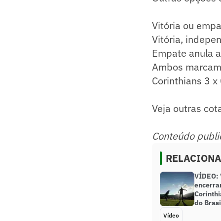
Vitória ou emp
Vitória, indep
Empate anula a
Ambos marcam –
Corinthians 3 x
Veja outras cot
Conteúdo publie
RELACION
VÍDEO: 
encerra
Corinthi
do Brasi
Vídeo