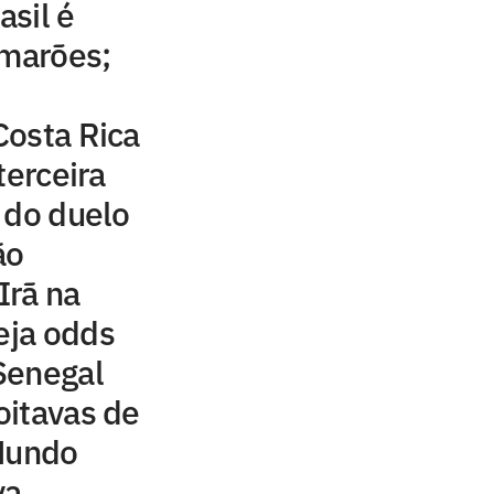
asil é
amarões;
Costa Rica
terceira
 do duelo
ão
Irã na
eja odds
Senegal
oitavas de
 Mundo
va