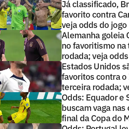
Já classificado, Br
favorito contra C
veja odds do jogo
Alemanha goleia 
no favoritismo na 
rodada; veja odds
Estados Unidos s
favoritos contra o 
terceira rodada; v
Odds: Equador e 
buscam vaga nas 
final da Copa do
Odds: Portugal le