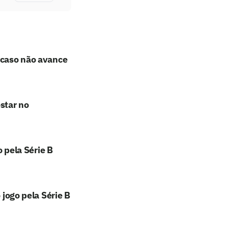
 caso não avance
star no
o pela Série B
 jogo pela Série B