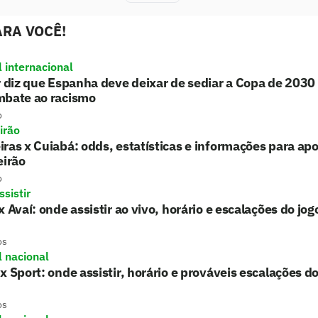
RA VOCÊ!
l internacional
r diz que Espanha deve deixar de sediar a Copa de 2030
mbate ao racismo
o
irão
ras x Cuiabá: odds, estatísticas e informações para apo
eirão
o
sistir
x Avaí: onde assistir ao vivo, horário e escalações do jog
os
l nacional
x Sport: onde assistir, horário e prováveis escalações do
os