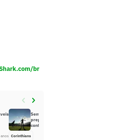
Shark.com/br
áveis
Sem Fagner, Corinthians encerra
preparação para encarar o Retrô;
confira provável escalação
 anos
Corinthians
Há 5 anos