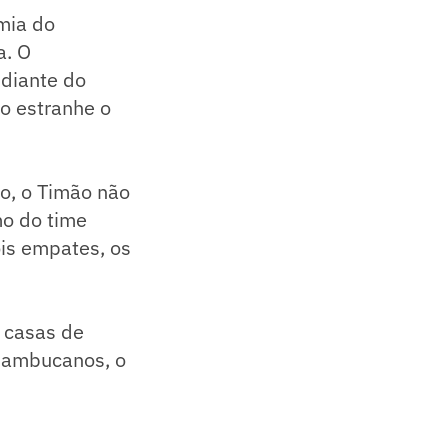
mia do
a. O
 diante do
o estranhe o
o, o Timão não
mo do time
ois empates, os
 casas de
rnambucanos, o