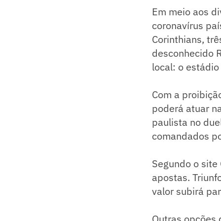
Em meio aos di
coronavírus país
Corinthians, t
desconhecido Re
local: o estádi
Com a proibição
poderá atuar na
paulista no due
comandados po
Segundo o site
apostas. Triunf
valor subirá pa
Outras opções 