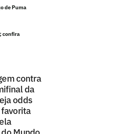
ço de Puma
 confira
gem contra
ifinal da
eja odds
favorita
ela
a do Mundo