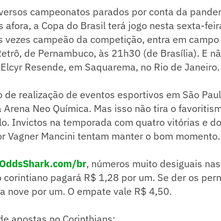
versos campeonatos parados por conta da pande
 afora, a Copa do Brasil terá jogo nesta sexta-feir
rês vezes campeão da competição, entra em campo
trô, de Pernambuco, às 21h30 (de Brasília). E nã
o Elcyr Resende, em Saquarema, no Rio de Janeiro.
 de realização de eventos esportivos em São Paul
 Arena Neo Química. Mas isso não tira o favoritis
lo. Invictos na temporada com quatro vitórias e d
r Vagner Mancini tentam manter o bom momento.
OddsShark.com/br
, números muito desiguais nas
o corintiano pagará R$ 1,28 por um. Se der os pe
ra nove por um. O empate vale R$ 4,50.
de apostas no Corinthians: