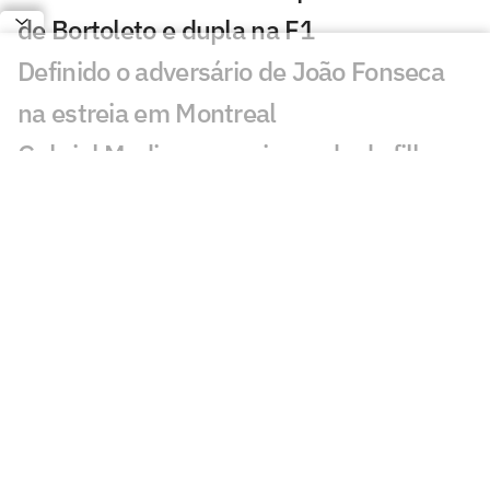
de Bortoleto e dupla na F1
Definido o adversário de João Fonseca
na estreia em Montreal
Gabriel Medina anuncia perda de filho
com Isabella Arantes
Técnico brasileiro agarra atletas de vôlei
de praia pelo braço na Itália
Fittipaldi cobra Russell e prevê disputa
com Antonelli na F1
GP do Bahrein na Malásia: F1 confirma
prova diurna; entenda
Rússia retorna à VNL em 2027 com