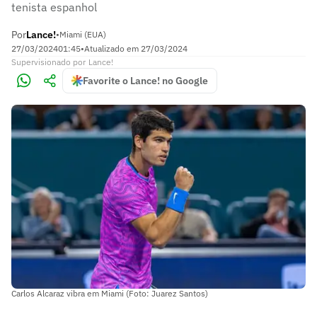
tenista espanhol
Por
Lance!
•
Miami (EUA)
27/03/2024
01:45
•
Atualizado em
27/03/2024
Supervisionado
por
Lance!
Favorite o Lance! no Google
Carlos Alcaraz vibra em Miami (Foto: Juarez Santos)