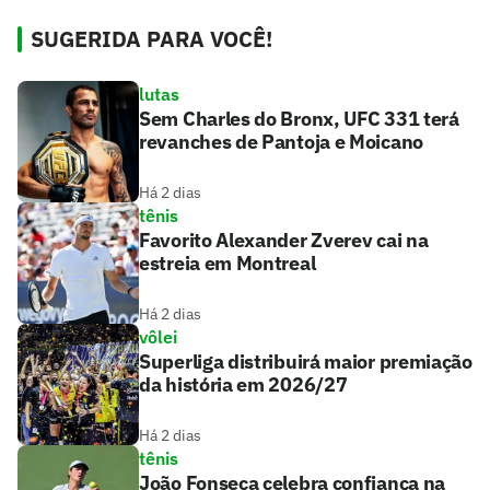
SUGERIDA PARA VOCÊ!
lutas
Sem Charles do Bronx, UFC 331 terá
revanches de Pantoja e Moicano
Há 2 dias
tênis
Favorito Alexander Zverev cai na
estreia em Montreal
Há 2 dias
vôlei
Superliga distribuirá maior premiação
da história em 2026/27
Há 2 dias
tênis
João Fonseca celebra confiança na