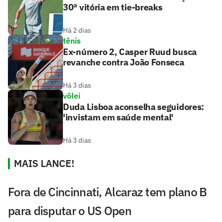
30ª vitória em tie-breaks
Há 2 dias
tênis
Ex-número 2, Casper Ruud busca
revanche contra João Fonseca
Há 3 dias
vôlei
Duda Lisboa aconselha seguidores:
'invistam em saúde mental'
Há 3 dias
MAIS LANCE!
Fora de Cincinnati, Alcaraz tem plano B
para disputar o US Open