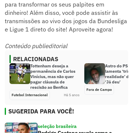
para transformar os seus palpites em
dinheiro! Além disso, você pode assistir às
transmissões ao vivo dos jogos da Bundesliga
e Ligue 1 direto do site! Aproveite agora!
Conteúdo publieditorial
RELACIONADAS
Tottenham deseja a
Astro do PSG
permanência de Carlos
lamenta ‘trist
Vinícius, mas não quer
realidade’ da
pagar cláusula de
‘Já deu’
rescisão ao Benfica
Fora de Campo
Futebol Internacional
Há 5 anos
SUGERIDA PARA VOCÊ!
seleção brasileira
Rodrigo Caetano revela como a