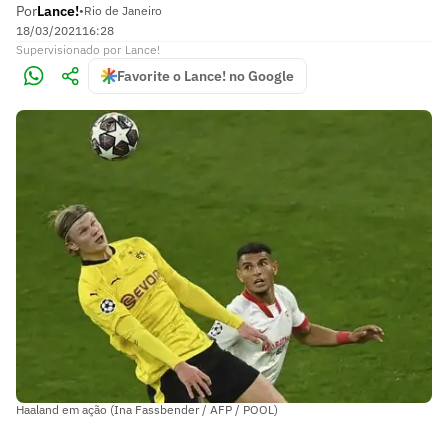
Por
Lance!
•
Rio de Janeiro
18/03/2021
16:28
Supervisionado
por
Lance!
Favorite o Lance! no Google
Haaland em ação (Ina Fassbender / AFP / POOL)