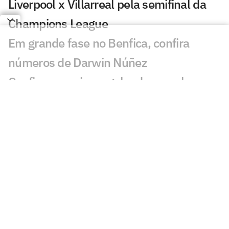
Liverpool x Villarreal pela semifinal da
Champions League
Em grande fase no Benfica, confira
números de Darwin Núñez
Confira os maiores goleadores sul-
americanos na atual edição da Liga dos
Campeões
Saiba quais são os 20 jogadores mais
valiosos das quartas de final da
Champions League
Simeone minimiza duelo diante do City
pela Liga dos Campeões