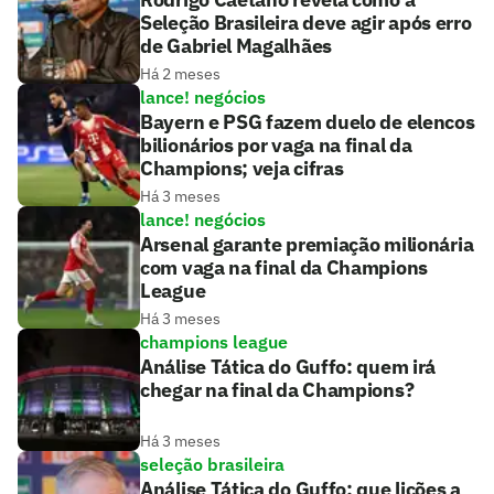
Seleção Brasileira deve agir após erro
de Gabriel Magalhães
Há 2 meses
lance! negócios
Bayern e PSG fazem duelo de elencos
bilionários por vaga na final da
Champions; veja cifras
Há 3 meses
lance! negócios
Arsenal garante premiação milionária
com vaga na final da Champions
League
Há 3 meses
champions league
Análise Tática do Guffo: quem irá
chegar na final da Champions?
Há 3 meses
seleção brasileira
Análise Tática do Guffo: que lições a