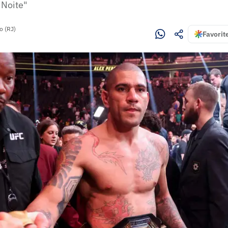
 Noite"
o (RJ)
Favorit