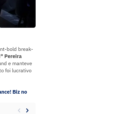
ont-bold break-
" Pereira
und e manteve
 foi lucrativo
nce! Biz no