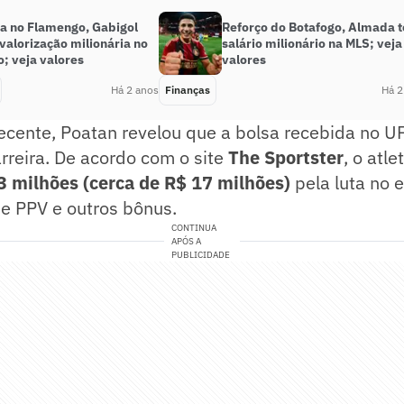
a no Flamengo, Gabigol
Reforço do Botafogo, Almada 
valorização milionária no
salário milionário na MLS; veja
; veja valores
valores
Há 2 anos
Finanças
Há 2
ecente, Poatan revelou que a bolsa recebida no U
rreira. De acordo com o site
The Sportster
, o atl
3 milhões (cerca de R$ 17 milhões)
pela luta no 
 de PPV e outros bônus.
CONTINUA
APÓS A
PUBLICIDADE