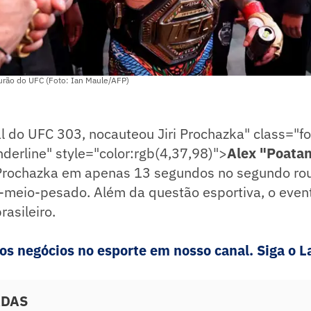
urão do UFC (Foto: Ian Maule/AFP)
al do UFC 303,
nocauteou Jiri Prochazka" class="f
derline" style="color:rgb(4,37,98)">
Alex "Poatan
Prochazka
em apenas 13 segundos no segundo ro
-meio-pesado. Além da questão esportiva, o evento
rasileiro.
 negócios no esporte em nosso canal. Siga o La
ADAS