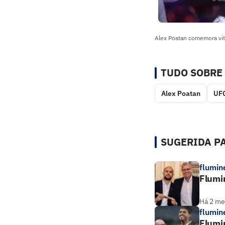
Alex Poatan comemora vitó
TUDO SOBRE
Alex Poatan
UF
SUGERIDA PA
flumin
Flumin
Há 2 m
flumin
Flumin