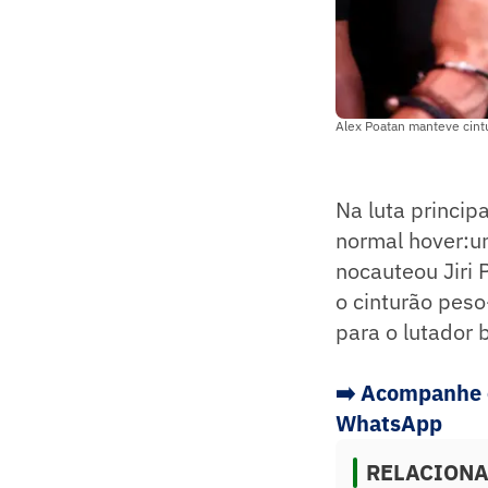
Alex Poatan manteve cint
Na luta princip
normal hover:un
nocauteou Jiri 
o cinturão peso
para o lutador b
➡️
Acompanhe os
WhatsApp
RELACION