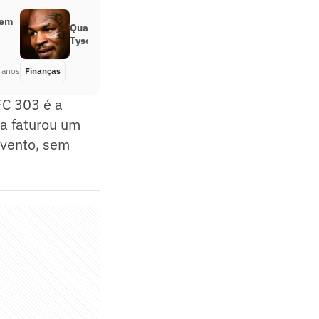
tem
Qual o tamanho da fortuna de Mike
Tyson, lenda do boxe?
 anos
Finanças
Há 2 anos
FC 303 é a
eta faturou um
evento, sem