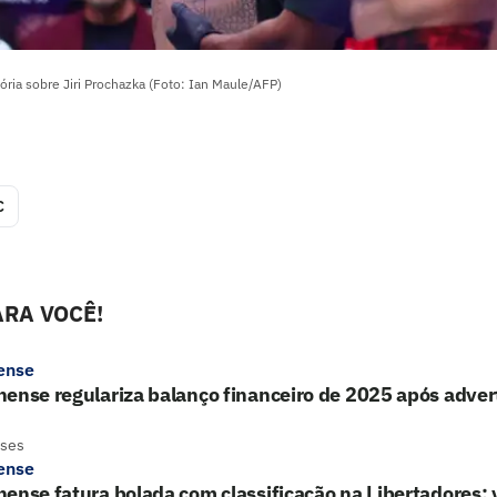
ria sobre Jiri Prochazka (Foto: Ian Maule/AFP)
C
RA VOCÊ!
ense
ense regulariza balanço financeiro de 2025 após adver
eses
ense
ense fatura bolada com classificação na Libertadores; 