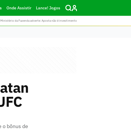
s
Onde Assistir
Lance! Jogos
Ministério da Fazenda adverte: Aposta não é investimento
oatan
 UFC
e o bônus de