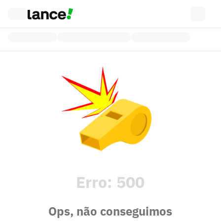
Erro:
500
Ops, não conseguimos