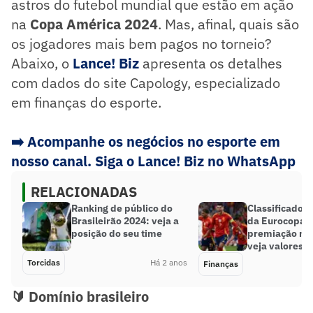
astros do futebol mundial que estão em ação
na
Copa América 2024
. Mas, afinal, quais são
os jogadores mais bem pagos no torneio?
Abaixo, o
Lance! Biz
apresenta os detalhes
com dados do site Capology, especializado
em finanças do esporte.
➡️
Acompanhe os negócios no esporte em
nosso canal. Siga o Lance! Biz no WhatsApp
RELACIONADAS
Ranking de público do
Classificados 
Brasileirão 2024: veja a
da Eurocopa 
posição do seu time
premiação mil
veja valores
Torcidas
Há 2 anos
Finanças
🔰 Domínio brasileiro