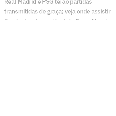
Real Madrid e PSG terão partidas
transmitidas de graça; veja onde assistir
Em duelos da semifinal da Copa, Messi e
Mbappé são os jogadores mais
buscados; entenda
Palmeiras bate meio bilhão em receitas,
mas segue abaixo da meta
Copa do Mundo chega à reta final com
32% dos técnicos de saída; entenda
Inglaterra domina ranking de maiores
salários das semifinais da Copa; Messi
fica fora