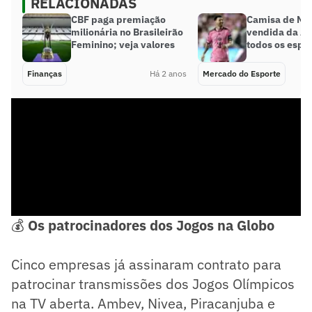
RELACIONADAS
CBF paga premiação
Camisa de Mes
milionária no Brasileirão
vendida da A
Feminino; veja valores
todos os espo
Finanças
Há 2 anos
Mercado do Esporte
💰
Os patrocinadores dos Jogos na Globo
Cinco empresas já assinaram contrato para
patrocinar transmissões dos Jogos Olímpicos
na TV aberta. Ambev, Nivea, Piracanjuba e