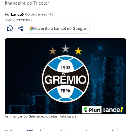
financeira do Tricolor
Por
Lance!
•
Rio de Janeiro (RJ)
05/07/2023
10:00
Favorite o Lance! no Google
As finanças do Grêmio explicadas (Arte Lance!)