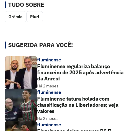
TUDO SOBRE
Grêmio
Pluri
SUGERIDA PARA VOCÊ!
fluminense
Fluminense regulariza balanço
financeiro de 2025 após advertência
da Anresf
Há 2 meses
fluminense
Fluminense fatura bolada com
classificação na Libertadores; veja
valores
Há 2 meses
fluminense