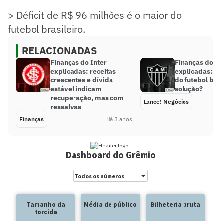
> Déficit de R$ 96 milhões é o maior do
futebol brasileiro.
RELACIONADAS
Finanças do Inter
Finanças do A
explicadas: receitas
explicadas: m
crescentes e dívida
do futebol bra
estável indicam
solução?
recuperação, mas com
Lance! Negócios
ressalvas
Finanças
Há 3 anos