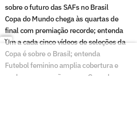
sobre o futuro das SAFs no Brasil
Copa do Mundo chega às quartas de
final com premiação recorde; entenda
Um a cada cinco vídeos de seleções da
Copa é sobre o Brasil; entenda
Futebol feminino amplia cobertura e
acelera preparação para a Copa do
Mundo de 2027
Quem é o atacante do Egito que vale
três vezes mais que Messi?
Quem são os jogadores mais valiosos do
Atlético? Veja o ranking e os valores