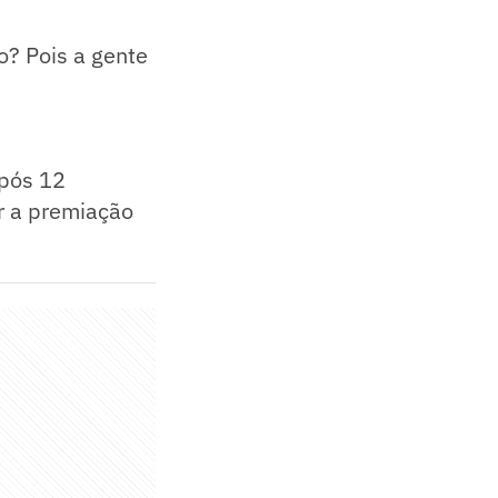
o? Pois a gente
após 12
r a premiação