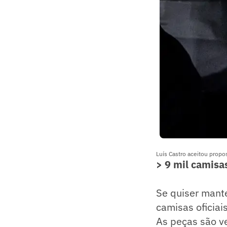
Luís Castro aceitou prop
> 9 mil camisa
Se quiser mante
camisas oficia
As peças são ve