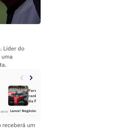
o
. Líder do
r uma
ta.
:
Ferrari na pole position! Confira
ranking das equipes mais valiosas
da Fórmula 1
Lance! Negócios
Há 3 anos
 anos
o receberá um