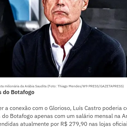
osta milionária da Arábia Saudita (Foto: Thiago Mendes/W9 PRESS/GAZETAPRESS)
s do Botafogo
r a conexão com o Glorioso, Luís Castro poderia 
is do Botafogo apenas com um salário mensal na A
ndidas atualmente por R$ 279,90 nas lojas oficiai