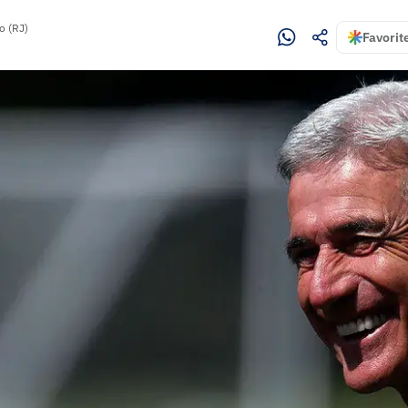
o (RJ)
Favorit