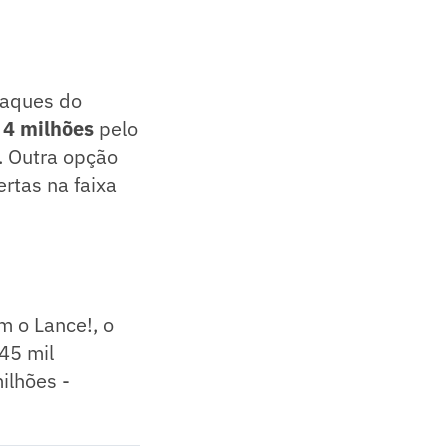
craques do
 4 milhões
pelo
o. Outra opção
rtas na faixa
m o Lance!, o
45 mil
ilhões -