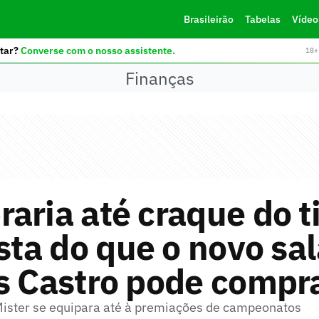
Brasileirão
Tabelas
Vídeo
tar?
Converse com o nosso assistente.
18+ 
Finanças
aria até craque do t
ista do que o novo sal
s Castro pode compr
Mister se equipara até à premiações de campeonatos