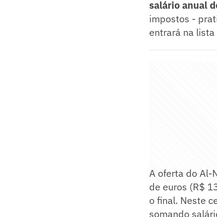
salário anual 
impostos - prat
entrará na lis
A oferta do Al
de euros (R$ 13
o final. Neste c
somando salário