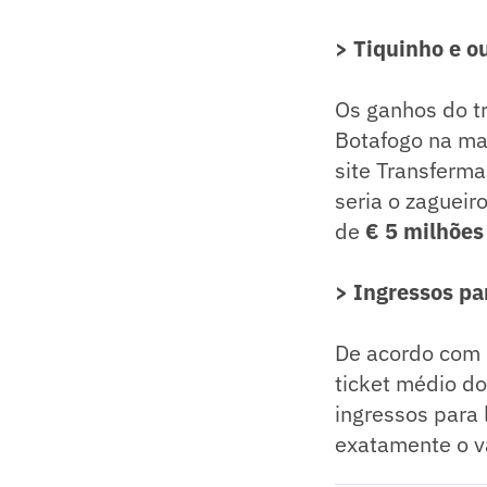
>
Tiquinho e o
Os ganhos do tr
Botafogo na ma
site Transferma
seria o zagueir
de
€
5 milhões
> Ingressos par
De acordo com l
ticket médio d
ingressos para 
exatamente o va