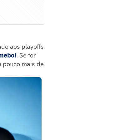
ado aos playoffs
nmebol
. Se for
m pouco mais de