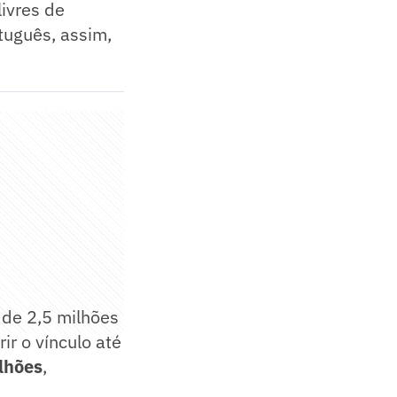
livres de
tuguês, assim,
 de 2,5 milhões
ir o vínculo até
lhões
,