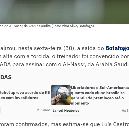
co do Al-Nassr, da Arábia Saudita (Foto: Vítor Silva/Botafogo)
ializou, nesta sexta-feira (30), a saída do
Botafog
m alta com a torcida, o treinador foi convencido po
ADA para assinar com o Al-Nassr, da Arábia Saudi
ADAS
Libertadores e Sul-Americana
utebol aprova acordo de R$
quanto cada clube brasileiro
ões com investidores
garantiu de premiação até o
momento
Há 3 anos
Lance! Negócios
Há 3
 foram confirmados, mas estima-se que Luís Castr