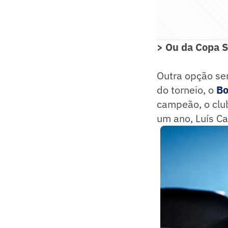
>
Ou da Copa 
Outra opção ser
do torneio, o
Bo
campeão, o clu
um ano, Luís Ca