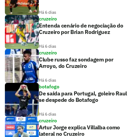
Há 6 dias
cruzeiro
Entenda cenário de negociação do
Cruzeiro por Brian Rodríguez
Há 6 dias
cruzeiro
Clube russo faz sondagem por
Arroyo, do Cruzeiro
Há 6 dias
botafogo
De saída para Portugal, goleiro Raul
se despede do Botafogo
Há 6 dias
cruzeiro
Artur Jorge explica Villalba como
lateral no Cruzeiro