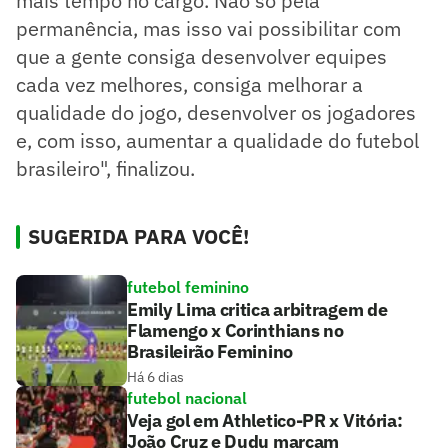
mais tempo no cargo. Não só pela
permanência, mas isso vai possibilitar com
que a gente consiga desenvolver equipes
cada vez melhores, consiga melhorar a
qualidade do jogo, desenvolver os jogadores
e, com isso, aumentar a qualidade do futebol
brasileiro", finalizou.
SUGERIDA PARA VOCÊ!
futebol feminino
Emily Lima critica arbitragem de
Flamengo x Corinthians no
Brasileirão Feminino
Há 6 dias
futebol nacional
Veja gol em Athletico-PR x Vitória:
João Cruz e Dudu marcam