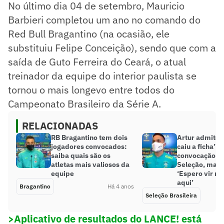
No último dia 04 de setembro, Mauricio
Barbieri completou um ano no comando do
Red Bull Bragantino (na ocasião, ele
substituiu Felipe Conceição), sendo que com a
saída de Guto Ferreira do Ceará, o atual
treinador da equipe do interior paulista se
tornou o mais longevo entre todos do
Campeonato Brasileiro da Série A.
RELACIONADAS
RB Bragantino tem dois
Artur admite 
jogadores convocados:
caiu a ficha’ d
saiba quais são os
convocação pa
atletas mais valiosos da
Seleção, mas f
equipe
‘Espero vir m
aqui’
Bragantino
Há 4 anos
Seleção Brasileira
>Aplicativo de resultados do LANCE! está