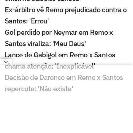
Ex-árbitro vê Remo prejudicado contra o
Santos: 'Errou'
Gol perdido por Neymar em Remo x
Santos viraliza: 'Meu Deus'
Lance de Gabigol em Remo x Santos
chama atenção: 'Inexplicável'
Decisão de Daronco em Remo x Santos
repercute: 'Não existe'
Chance perdida em Remo x Santos
viraliza: 'Mal demais'
Decisão de Cuca sobre Neymar em