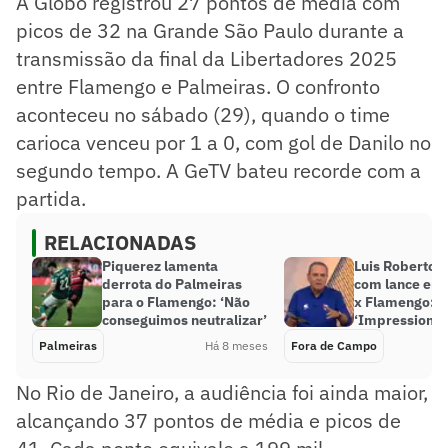
A Globo registrou 27 pontos de média com
picos de 32 na Grande São Paulo durante a
transmissão da final da Libertadores 2025
entre Flamengo e Palmeiras. O confronto
aconteceu no sábado (29), quando o time
carioca venceu por 1 a 0, com gol de Danilo no
segundo tempo. A GeTV bateu recorde com a
partida.
RELACIONADAS
Piquerez lamenta
Luis Roberto 
derrota do Palmeiras
com lance em
para o Flamengo: ‘Não
x Flamengo:
conseguimos neutralizar’
‘Impressionan
Palmeiras
Há 8 meses
Fora de Campo
No Rio de Janeiro, a audiência foi ainda maior,
alcançando 37 pontos de média e picos de