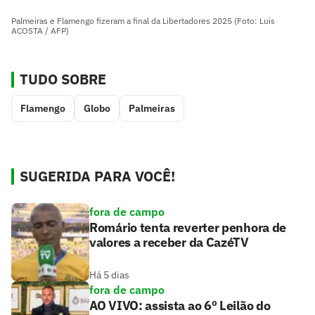
Palmeiras e Flamengo fizeram a final da Libertadores 2025 (Foto: Luis
ACOSTA / AFP)
TUDO SOBRE
Flamengo
Globo
Palmeiras
SUGERIDA PARA VOCÊ!
fora de campo
Romário tenta reverter penhora de
valores a receber da CazéTV
Há 5 dias
fora de campo
AO VIVO: assista ao 6º Leilão do