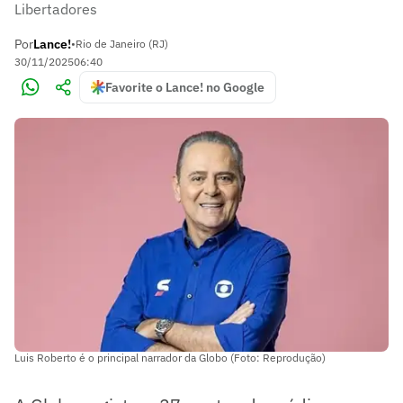
Libertadores
Por
Lance!
•
Rio de Janeiro (RJ)
30/11/2025
06:40
Favorite o Lance! no Google
Luis Roberto é o principal narrador da Globo (Foto: Reprodução)