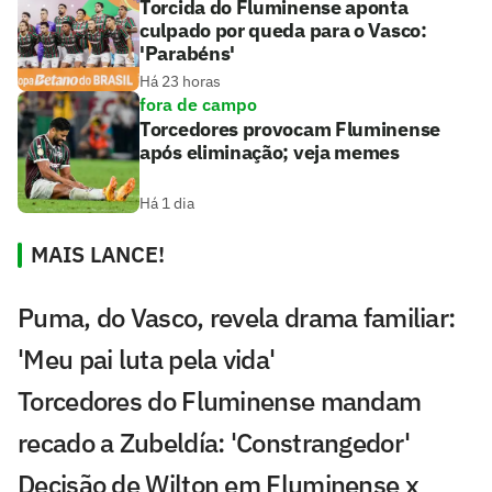
Torcida do Fluminense aponta
culpado por queda para o Vasco:
'Parabéns'
Há 23 horas
fora de campo
Torcedores provocam Fluminense
após eliminação; veja memes
Há 1 dia
MAIS LANCE!
Puma, do Vasco, revela drama familiar:
'Meu pai luta pela vida'
Torcedores do Fluminense mandam
recado a Zubeldía: 'Constrangedor'
Decisão de Wilton em Fluminense x