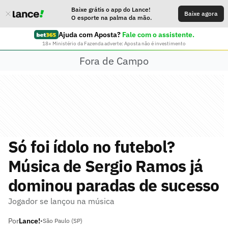
Baixe grátis o app do Lance!
Baixe agora
O esporte na palma da mão.
Ajuda com Aposta?
Fale com o assistente.
18+ Ministério da Fazenda adverte: Aposta não é investimento
Fora de Campo
Só foi ídolo no futebol?
Música de Sergio Ramos já
dominou paradas de sucesso
Jogador se lançou na música
Por
Lance!
•
São Paulo (SP)