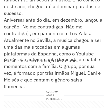
deste ano, chegou até a dominar paradas de
sucesso.
Aniversariante do dia, em dezembro, lançou a
canção "No me contradigas [Não me
contradiga]", em parceria com Los Yakis.
Atualmente no Sevilla, a música chegou a ser
uma das mais tocadas em algumas
plataformas da Espanha, como o Youtube
A música é inteiramente dedicada ao natal e
Music - isso no começo deste ano.
momentos com a família. O grupo, por sua
vez, é formado por três irmãos Miguel, Dani e
Moisés e que cantam o gênero salsa
flamenca.
CONTINUA
APÓS A
PUBLICIDADE