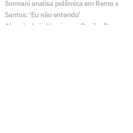
Sormani analisa polêmica em Remo x
Santos: 'Eu não entendo'
Almada, Luiz Henrique e Danilo: Braune
é sincero sobre negociações
Patrocinador do Corinthians negocia
transmissão de torneio
Goiás comete gafe nas redes sociais em
post para ídolo
Europeus reagem a Estevão em Chelsea
x Juventus: 'Precisa'
Veja gol em Chelsea x Juventus: Edon
Zhegrova decide amistoso