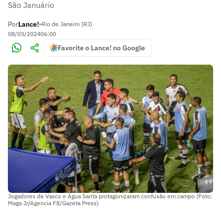
São Januário
Por
Lance!
•
Rio de Janeiro (RJ)
08/03/2024
06:00
Favorite o Lance! no Google
Jogadores de Vasco e Água Santa protagonizaram confusão em campo (Foto:
Maga Jr/Agencia F8/Gazeta Press)