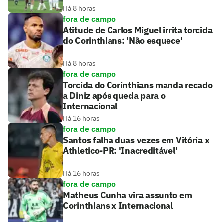
Há 8 horas
fora de campo
Atitude de Carlos Miguel irrita torcida
do Corinthians: 'Não esquece'
Há 8 horas
fora de campo
Torcida do Corinthians manda recado
a Diniz após queda para o
Internacional
Há 16 horas
fora de campo
Santos falha duas vezes em Vitória x
Athletico-PR: 'Inacreditável'
Há 16 horas
fora de campo
Matheus Cunha vira assunto em
Corinthians x Internacional