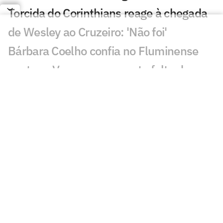
Torcida do Corinthians reage à chegada
de Wesley ao Cruzeiro: 'Não foi'
Bárbara Coelho confia no Fluminense
contra o Vasco, mas aponta falta de
coragem
'Vagabundeando': Neymar provoca
presidente do Remo nas redes
Golaço de Deossa contra o Arsenal
choca torcida do Vasco; veja
Arsenal ou Real? Atitude de Vini Jr agita
torcedores: 'Vem aí'
CineFoot: Festival de cinema de futebol