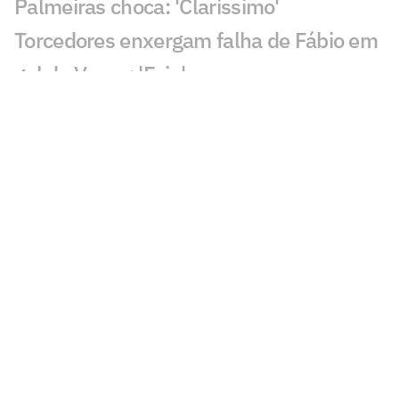
Palmeiras choca: 'Claríssimo'
Torcedores enxergam falha de Fábio em
gol do Vasco: 'Feia'
Golaço de Brenner em Fluminense x
Vasco assusta torcedores: 'Lei do ex'
Veja gols em Fluminense x Vasco: Puma
garante classificação do cruz-maltino
Situação inusitada em Fluminense x
Vasco irrita torcedores: 'Vendo nada'
Grêmio x Mirassol: especialista aponta
erro grave da arbitragem
Decisão da arbitragem em Grêmio x