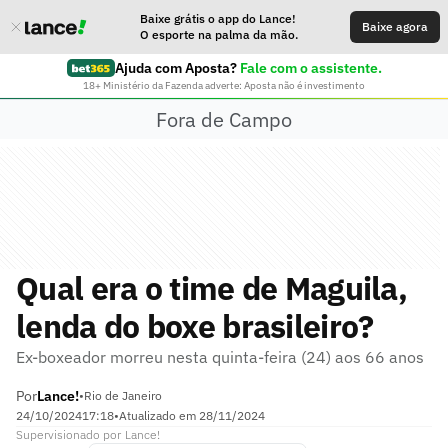
Baixe grátis o app do Lance!
Baixe agora
O esporte na palma da mão.
Ajuda com Aposta?
Fale com o assistente.
18+ Ministério da Fazenda adverte: Aposta não é investimento
Fora de Campo
Qual era o time de Maguila,
lenda do boxe brasileiro?
Ex-boxeador morreu nesta quinta-feira (24) aos 66 anos
Por
Lance!
•
Rio de Janeiro
24/10/2024
17:18
•
Atualizado em
28/11/2024
Supervisionado
por
Lance!