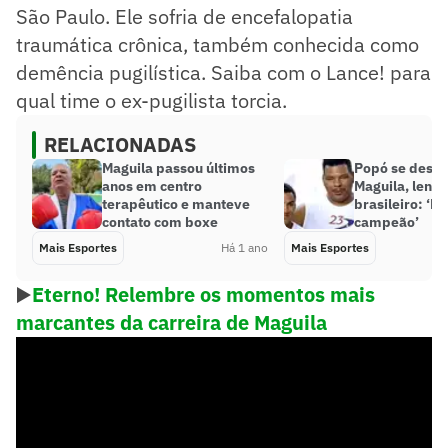
São Paulo. Ele sofria de encefalopatia
traumática crônica, também conhecida como
demência pugilística. Saiba com o Lance! para
qual time o ex-pugilista torcia.
RELACIONADAS
Maguila passou últimos
Popó se desp
anos em centro
Maguila, lend
terapêutico e manteve
brasileiro: ‘E
contato com boxe
campeão’
Mais Esportes
Há 1 ano
Mais Esportes
▶️
Eterno! Relembre os momentos mais
marcantes da carreira de Maguila