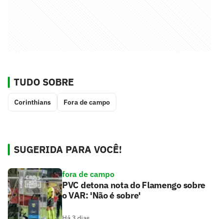
TUDO SOBRE
Corinthians
Fora de campo
SUGERIDA PARA VOCÊ!
fora de campo
PVC detona nota do Flamengo sobre
o VAR: 'Não é sobre'
Há 3 dias