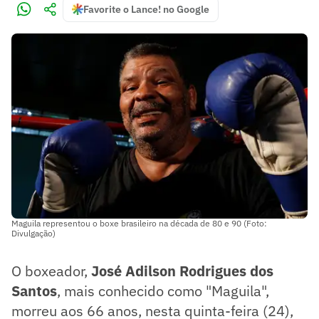
Favorite o Lance! no Google
Maguila representou o boxe brasileiro na década de 80 e 90 (Foto:
Divulgação)
O boxeador,
José Adilson Rodrigues dos
Santos
, mais conhecido como "Maguila",
morreu aos 66 anos, nesta quinta-feira (24),