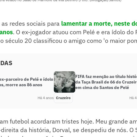
 as redes sociais para
lamentar a morte, neste d
 anos
. O ex-jogador atuou com Pelé e era ídolo do 
 do século 20 classificou o amigo como 'o maior pon
ADAS
FIFA faz menção ao título histó
ex-parceiro de Pelé e ídolo
da Taça Brasil de 66 do Cruzei
os, morre aos 86 anos
em cima do Santos de Pelé
Há 4 anos
Cruzeiro
Há 4
m futebol acordaram tristes hoje. Meu grande ami
direita da história, Dorval, se despediu de nós. O