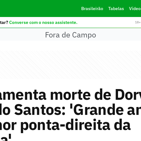
Brasileirão
Tabelas
Vídeo
tar?
Converse com o nosso assistente.
18+ 
Fora de Campo
amenta morte de Dor
do Santos: 'Grande a
or ponta-direita da
a'