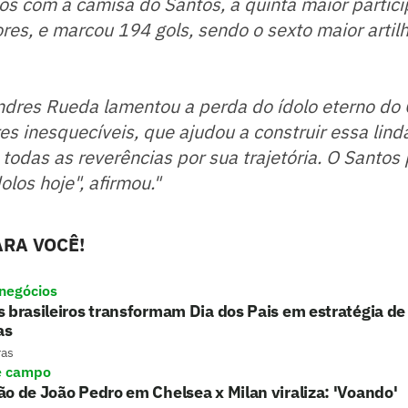
os com a camisa do Santos, a quinta maior partic
res, e marcou 194 gols, sendo o sexto maior artilh
dres Rueda lamentou a perda do ídolo eterno do C
s inesquecíveis, que ajudou a construir essa linda
todas as reverências por sua trajetória. O Santo
olos hoje", afirmou."
RA VOCÊ!
 negócios
 brasileiros transformam Dia dos Pais em estratégia d
as
ras
e campo
o de João Pedro em Chelsea x Milan viraliza: 'Voando'