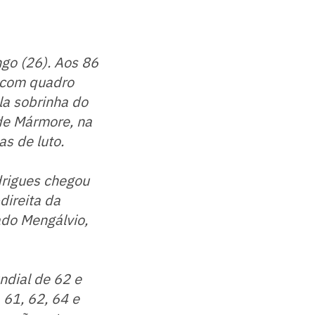
go (26). Aos 86
s com quadro
la sobrinha do
 de Mármore, na
as de luto.
drigues chegou
direita da
ado Mengálvio,
ndial de 62 e
, 61, 62, 64 e