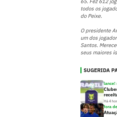
65. Fez 612 jog
todos os jogado
do Peixe.
O presidente An
um dos jogadore
Santos. Merece 
seus maiores íd
SUGERIDA PA
lance!
Clubes
receit
Há 4 ho
fora d
Atuaçã