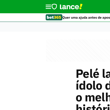
Quer uma ajuda antes de apos
Pelé l
ídolo 
o melh
históri