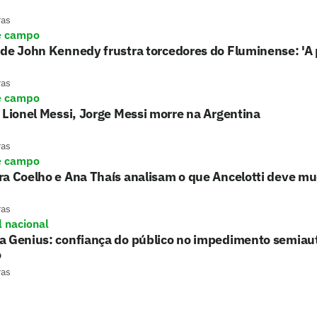
ras
e campo
de John Kennedy frustra torcedores do Fluminense: 'A 
ras
e campo
 Lionel Messi, Jorge Messi morre na Argentina
ras
e campo
ra Coelho e Ana Thaís analisam o que Ancelotti deve m
ras
l nacional
a Genius: confiança do público no impedimento semiau
o
ras