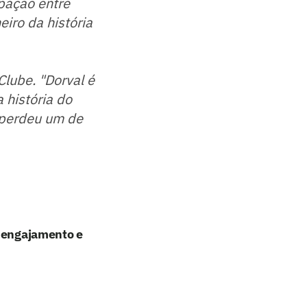
ipação entre
eiro da história
lube. "Dorval é
 história do
s perdeu um de
e engajamento e