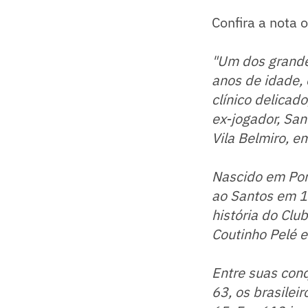
Confira a nota o
"Um dos grandes
anos de idade,
clínico delicad
ex-jogador, Sa
Vila Belmiro, e
Nascido em Por
ao Santos em 19
história do Clu
Coutinho Pelé e
Entre suas conq
63, os brasileir