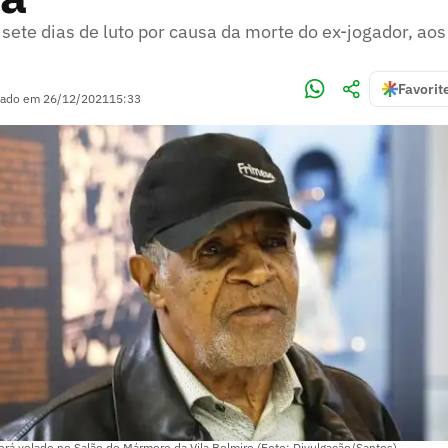
sete dias de luto por causa da morte do ex-jogador, ao
Favorit
zado em
26/12/2021
15:33
erá velado no Salão de Mármore da Vila Belmiro (Foto: Divulgação/Santos)