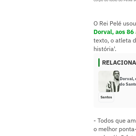
O Rei Pelé usou
Dorval, aos 86
texto, o atleta
história'.
RELACION
Dorval, 
do Sant
Santos
- Todos que ama
o melhor ponta-