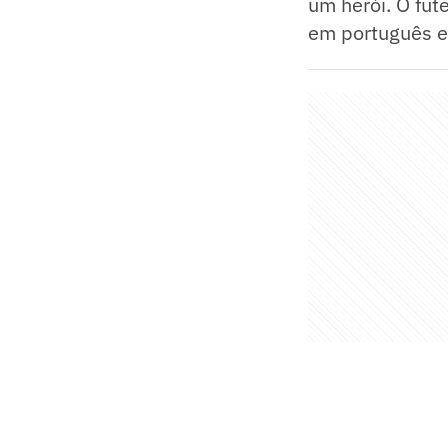
um herói. O fut
em português e