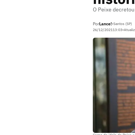
O Peixe decretou 
Por
Lance!
•
Santos (SP)
26/12/2021
13:03
•
Atuali
Corpo do ídolo do Peixe s