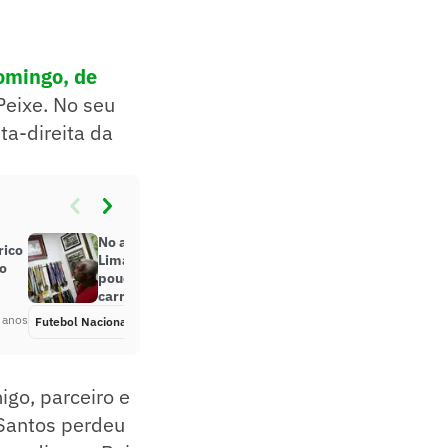
omingo, de
Peixe. No seu
ta-direita da
No aniversário de Pelé, ex-jogador
rico
Lima relembra golaço do Rei que
ro
poucos viram: ‘O mais bonito da
carreira’
 anos
Futebol Nacional
Há 4 anos
go, parceiro e
 Santos perdeu