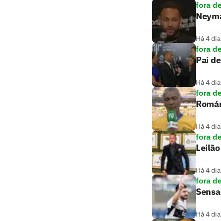
fora d
Neymar
Há 4 dia
fora d
Pai de
Há 4 dia
fora d
Romári
Há 4 dia
fora d
Leilão
Há 4 dia
fora d
Sensaç
Há 4 dia