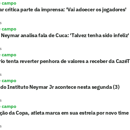
e campo
 critica parte da imprensa: 'Vai adoecer os jogadores'
s
e campo
 Neymar analisa fala de Cuca: 'Talvez tenha sido infeliz'
s
e campo
o tenta reverter penhora de valores a receber da Cazé
s
e campo
 do Instituto Neymar Jr acontece nesta segunda (3)
s
e campo
ão da Copa, atleta marca em sua estreia por novo time
s