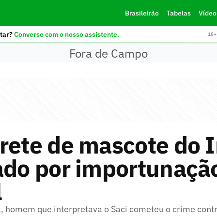
Brasileirão
Tabelas
Vídeo
tar?
Converse com o nosso assistente.
18+ 
Fora de Campo
rete de mascote do I
ado por importunaçã
l
a, homem que interpretava o Saci cometeu o crime cont