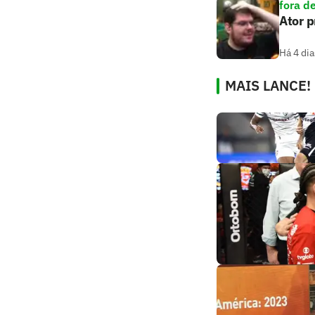
fora d
Ator 
Há 4 dia
MAIS LANCE!