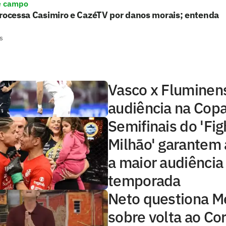
e campo
processa Casimiro e CazéTV por danos morais; entenda
s
Vasco x Fluminens
audiência na Copa
Semifinais do 'Fig
Milhão' garantem 
a maior audiência
temporada
Neto questiona 
sobre volta ao Cor