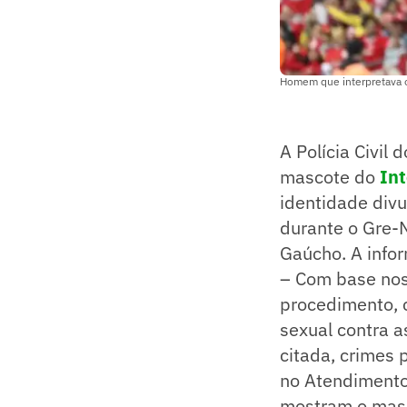
Homem que interpretava o 
A Polícia Civil
mascote do
Int
identidade div
durante o Gre-N
Gaúcho. A infor
– Com base nos
procedimento, 
sexual contra a
citada, crimes 
no Atendimento 
mostram o masc