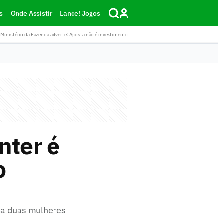
s
Onde Assistir
Lance! Jogos
Ministério da Fazenda adverte: Aposta não é investimento
nter é
o
ra duas mulheres