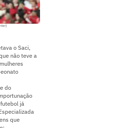
nter)
tava o Saci,
 que não teve a
 mulheres
peonato
te do
importunação
futebol já
 Especializada
gens que
o: