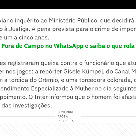
anhe mais de R$450 na vitória do Corinthians s
nviar o inquérito ao Ministério Público, que decidi
 à Justiça. A pena prevista para o crime de impo
e um a cinco anos.
! Fora de Campo no WhatsApp e saiba o que rola 
es registraram queixa contra o funcionário que a
r nos jogos: a repórter Gisele Kümpel, do Canal 
m a torcida do Grêmio, e uma torcedora colorada, 
endimento Especializado à Mulher no dia seguinte
epoimento. O Inter informou que o homem foi afas
 das investigações.
CONTINUA
APÓS A
PUBLICIDADE