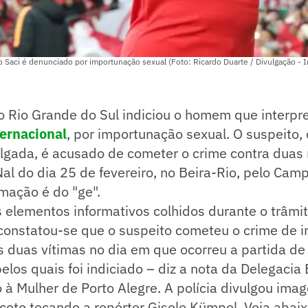
Saci é denunciado por importunação sexual (Foto: Ricardo Duarte / Divulgação - I
 do Rio Grande do Sul indiciou o homem que interpre
ernacional
, por importunação sexual. O suspeito,
ulgada, é acusado de cometer o crime contra duas
al do dia 25 de fevereiro, no Beira-Rio, pelo Cam
mação é do "ge".
 elementos informativos colhidos durante o trâmi
constatou-se que o suspeito cometeu o crime de 
s duas vítimas no dia em que ocorreu a partida de 
pelos quais foi indiciado – diz a nota da Delegacia
à Mulher de Porto Alegre. A polícia divulgou ima
ote tocando a repórter Gisele Kümpel. Veja abaix