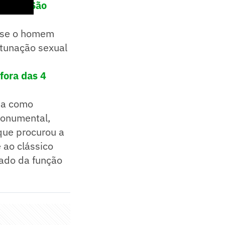
obre o São
rá se o homem
rtunação sexual
fora das 4
tua como
Monumental,
que procurou a
 ao clássico
tado da função