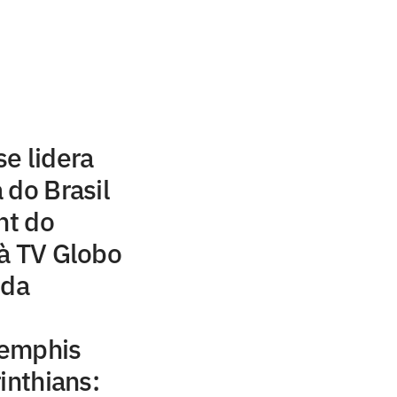
e lidera
 do Brasil
ht do
à TV Globo
 da
Memphis
inthians: