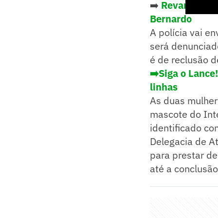
➡️
Revanche? G
Bernardo
A polícia vai e
será denunciado
é de reclusão d
➡️Siga o Lance
linhas
As duas mulher
mascote do Inte
identificado co
Delegacia de At
para prestar d
até a conclusão