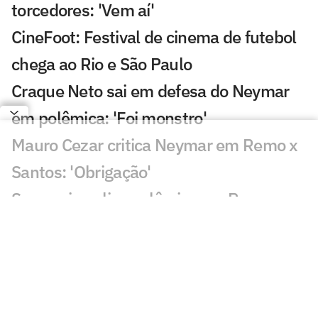
torcedores: 'Vem aí'
CineFoot: Festival de cinema de futebol
chega ao Rio e São Paulo
Craque Neto sai em defesa do Neymar
em polêmica: 'Foi monstro'
Mauro Cezar critica Neymar em Remo x
Santos: 'Obrigação'
Sormani analisa polêmica em Remo x
Santos: 'Eu não entendo'
Almada, Luiz Henrique e Danilo: Braune
é sincero sobre negociações
Patrocinador do Corinthians negocia