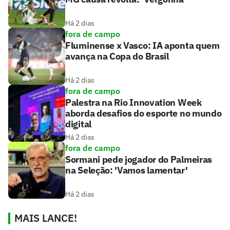
Há 2 dias
fora de campo
Fluminense x Vasco: IA aponta quem
avança na Copa do Brasil
Há 2 dias
fora de campo
Palestra na Rio Innovation Week
aborda desafios do esporte no mundo
digital
Há 2 dias
fora de campo
Sormani pede jogador do Palmeiras
na Seleção: 'Vamos lamentar'
Há 2 dias
MAIS LANCE!