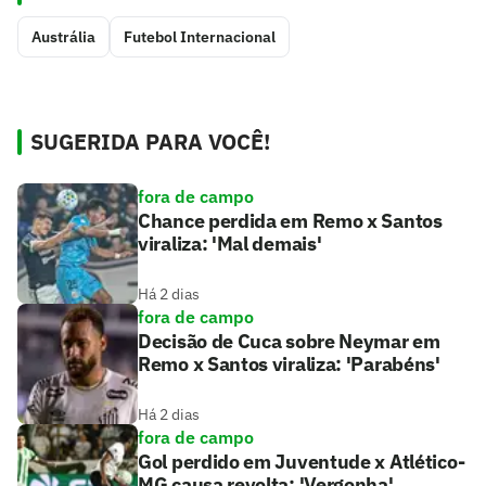
Austrália
Futebol Internacional
SUGERIDA PARA VOCÊ!
fora de campo
Chance perdida em Remo x Santos
viraliza: 'Mal demais'
Há 2 dias
fora de campo
Decisão de Cuca sobre Neymar em
Remo x Santos viraliza: 'Parabéns'
Há 2 dias
fora de campo
Gol perdido em Juventude x Atlético-
MG causa revolta: 'Vergonha'