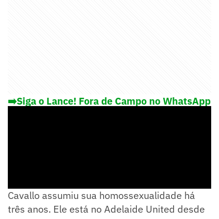
➡️Siga o Lance! Fora de Campo no WhatsApp
e saiba o que rola fora das 4 linhas
Cavallo assumiu sua homossexualidade há
três anos. Ele está no Adelaide United desde