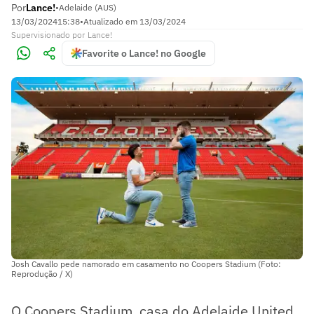
Por
Lance!
•
Adelaide (AUS)
13/03/2024
15:38
•
Atualizado em
13/03/2024
Supervisionado
por
Lance!
Favorite o Lance! no Google
Josh Cavallo pede namorado em casamento no Coopers Stadium (Foto:
Reprodução / X)
O Coopers Stadium, casa do Adelaide United,