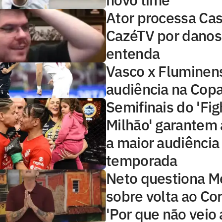
Ator processa Cas
CazéTV por danos
entenda
Vasco x Fluminens
audiência na Copa
Semifinais do 'Fig
Milhão' garantem 
a maior audiência
temporada
Neto questiona 
sobre volta ao Cor
'Por que não veio 