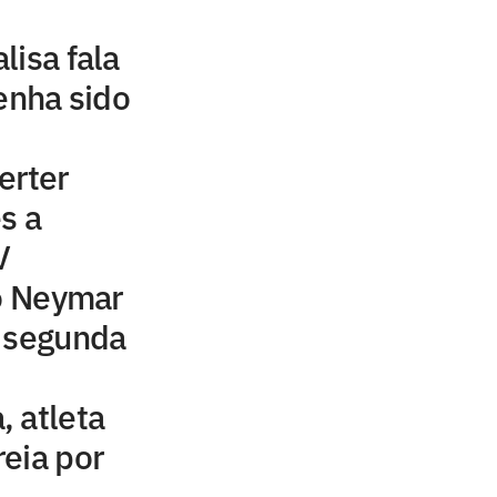
lisa fala
tenha sido
erter
s a
V
to Neymar
a segunda
 atleta
eia por