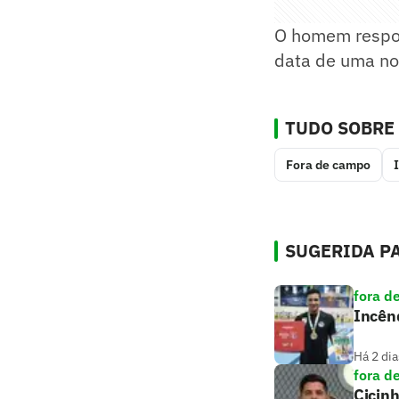
O homem respon
data de uma no
TUDO SOBRE
Fora de campo
SUGERIDA PA
fora d
Incênd
Há 2 dia
fora d
Cicin