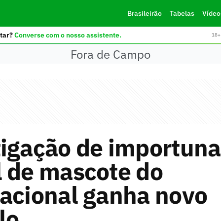
Brasileirão
Tabelas
Vídeo
tar?
Converse com o nosso assistente.
18+ 
Fora de Campo
tigação de importun
l de mascote do
nacional ganha novo
lo