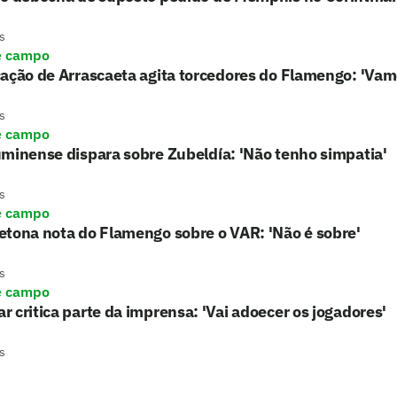
s
e campo
ação de Arrascaeta agita torcedores do Flamengo: 'Vam
s
e campo
minense dispara sobre Zubeldía: 'Não tenho simpatia'
s
e campo
tona nota do Flamengo sobre o VAR: 'Não é sobre'
s
e campo
 critica parte da imprensa: 'Vai adoecer os jogadores'
s