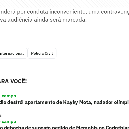
derá por conduta inconveniente, uma contravenç
va audiência ainda será marcada.
Internacional
Polícia Civil
RA VOCÊ!
e campo
io destrói apartamento de Kayky Mota, nadador olímpic
s
e campo
ho debocha de suposto pedido de Memphis no Corinthia