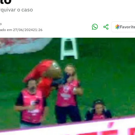
rquivar o caso
ro
Favorit
zado em
27/06/2024
21:26