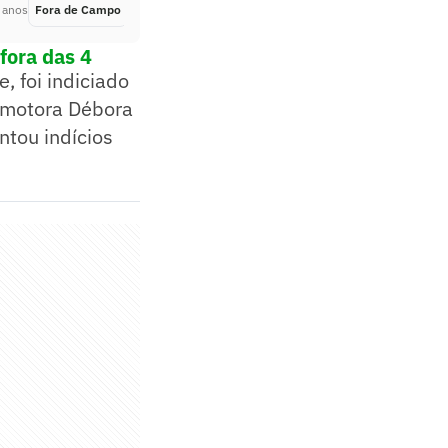
 anos
Fora de Campo
Há 2 anos
fora das 4
, foi indiciado
omotora Débora
ntou indícios