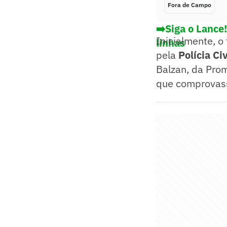
Fora de Campo
➡️Siga o Lance
Inicialmente, o 
linhas
pela
Polícia Civ
Balzan, da Prom
que comprovass