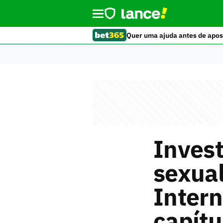
Quer uma ajuda antes de apos
Inves
sexua
Inter
capítu