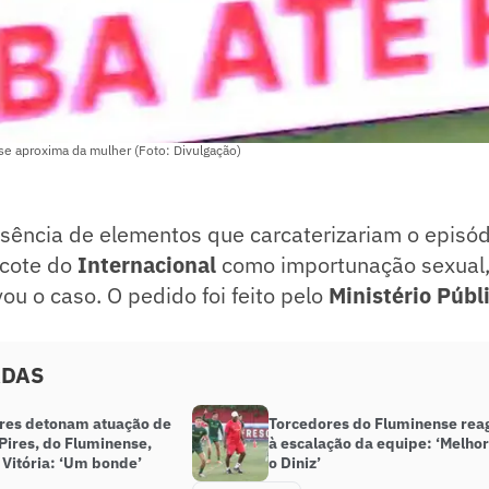
 aproxima da mulher (Foto: Divulgação)
usência de elementos que carcaterizariam o episó
scote do
Internacional
como importunação sexual
ou o caso. O pedido foi feito pelo
Ministério Públ
ADAS
res detonam atuação de
Torcedores do Fluminense re
Pires, do Fluminense,
à escalação da equipe: ‘Melho
 Vitória: ‘Um bonde’
o Diniz’