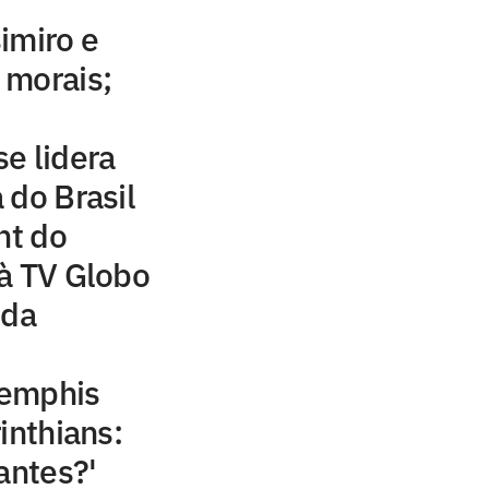
imiro e
 morais;
e lidera
 do Brasil
ht do
à TV Globo
 da
Memphis
inthians:
antes?'