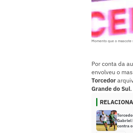
Momento que o mascote se
Por conta da a
envolveu o ma
Torcedor
arquiv
Grande do Sul
.
RELACION
Torcedo
Gabriel 
contra o