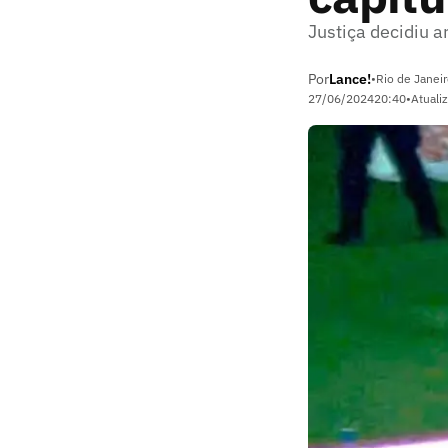
Justiça decidiu a
Por
Lance!
•
Rio de Janei
27/06/2024
20:40
•
Atuali