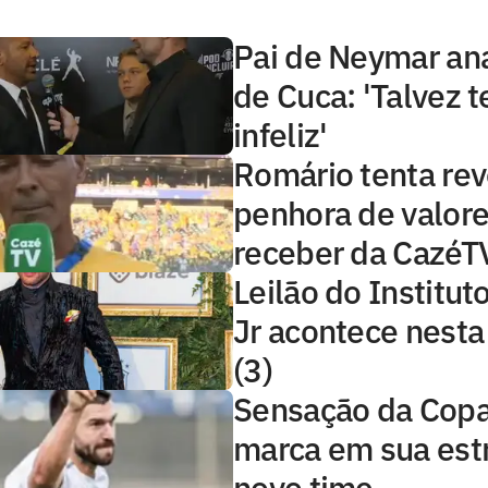
Pai de Neymar ana
de Cuca: 'Talvez 
infeliz'
Romário tenta rev
penhora de valore
receber da CazéT
Leilão do Institu
Jr acontece nest
(3)
Sensação da Copa,
marca em sua estr
novo time