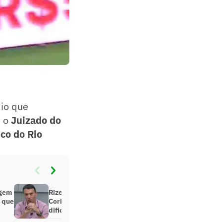
dio que
, o
Juizado do
ico
do Rio
agem
Rizek aponta única salvação do
r que
Corinthians e diz: ‘Teria
dificuldade de subir da B para a A’