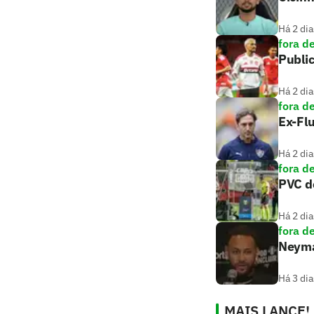
Há 2 dia
fora d
Public
Há 2 dia
fora d
Ex-Flu
Há 2 dia
fora d
PVC de
Há 2 dia
fora d
Neymar
Há 3 dia
MAIS LANCE!