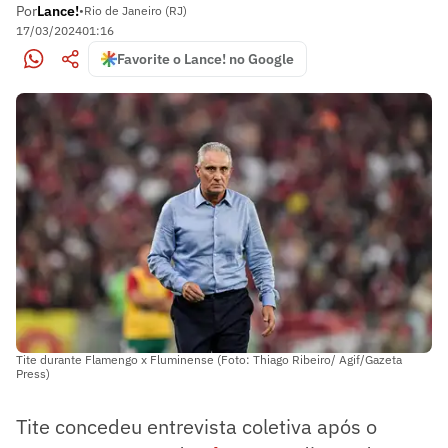
Por
Lance!
•
Rio de Janeiro (RJ)
17/03/2024
01:16
Favorite o Lance! no Google
Tite durante Flamengo x Fluminense (Foto: Thiago Ribeiro/ Agif/Gazeta
Press)
Tite concedeu entrevista coletiva após o