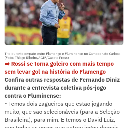
Tite durante empate entre Flamengo e Fluminense no Campeonato Carioca
(Foto: Thiago Ribeiro/AGIF/Gazeta Press)
➡️ Rossi se torna goleiro com mais tempo
sem levar gol na história do Flamengo
Confira outras respostas de Fernando Diniz
durante a entrevista coletiva pós-jogo
contra o Fluminense:
-
Temos dois zagueiros que estão jogando
muito, que são selecionáveis (para a Seleção
Brasileira), para mim. E temos o David Luiz,
que todas as vezes que entrou jogou demais.