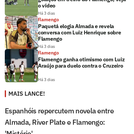
o vídeo
Há 3 dias
flamengo
Paquetá elogia Almada e revela
conversa com Luiz Henrique sobre
Flamengo
Há 3 dias
flamengo
Flamengo ganha otimismo com Luiz
Araújo para duelo contra o Cruzeiro
Há 3 dias
MAIS LANCE!
Espanhóis repercutem novela entre
Almada, River Plate e Flamengo:
'Mistério'