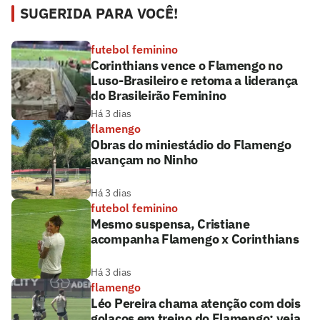
SUGERIDA PARA VOCÊ!
futebol feminino
Corinthians vence o Flamengo no
Luso-Brasileiro e retoma a liderança
do Brasileirão Feminino
Há 3 dias
flamengo
Obras do miniestádio do Flamengo
avançam no Ninho
Há 3 dias
futebol feminino
Mesmo suspensa, Cristiane
acompanha Flamengo x Corinthians
Há 3 dias
flamengo
Léo Pereira chama atenção com dois
golaços em treino do Flamengo; veja