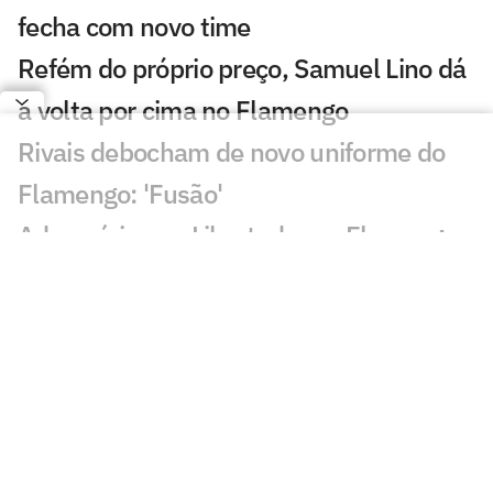
fecha com novo time
Refém do próprio preço, Samuel Lino dá
a volta por cima no Flamengo
Rivais debocham de novo uniforme do
Flamengo: 'Fusão'
Adversários na Libertadores, Flamengo
x Cruzeiro tem recorte de 'freguesia'
Supercomputador aponta melhor time
do Brasileirão como 37º do mundo; veja
ranking
Flamengo lança nova camisa; confira o
Manto 3