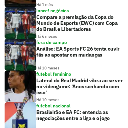
Há 1 mês
lance! negócios
Compare a premiação da Copa do
Mundo de Esports (EWC) com Copa
do Brasil e Libertadores
Há 6 meses
fora de campo
Análise: EA Sports FC 26 tenta ouvir
fãs ao apostar em mudanças
Há 10 meses
futebol feminino
Lateral do Real Madrid vibra ao se ver
no videogame: 'Anos sonhando com
isso'
Há 10 meses
futebol nacional
Brasileirão e EA FC: entenda as
negociações entre a liga e o jogo