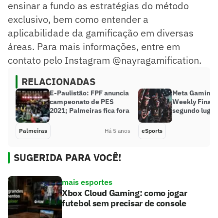
ensinar a fundo as estratégias do método
exclusivo, bem como entender a
aplicabilidade da gamificação em diversas
áreas. Para mais informações, entre em
contato pelo Instagram @nayragamification.
RELACIONADAS
E-Paulistão: FPF anuncia
Meta Gaming t
campeonato de PES
Weekly Final 
2021; Palmeiras fica fora
segundo lugar
Palmeiras
Há 5 anos
eSports
SUGERIDA PARA VOCÊ!
mais esportes
Xbox Cloud Gaming: como jogar
futebol sem precisar de console