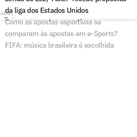
da liga dos Estados Unidos
Como as apostas esportivas se
comparam às apostas em e-Sports?
FIFA: música brasileira é escolhida
entre as melhores da história e retorna a
nova edição do game
Plataforma implementa melhorias para
aprimorar experiência em partidas
ranqueadas de CS:GO na América do Sul
W7M Esports vence Team Liquid e
conquista Copa Elite Six da América