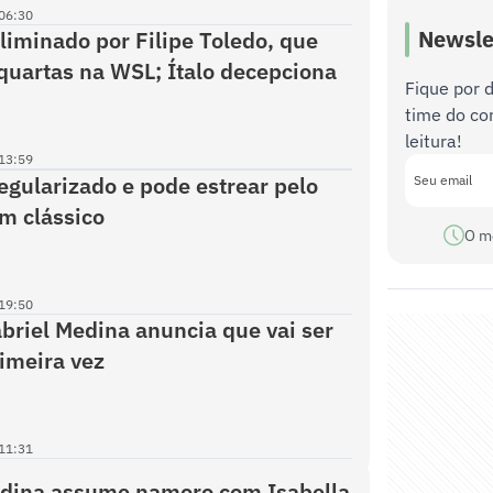
06:30
Newsle
liminado por Filipe Toledo, que
quartas na WSL; Ítalo decepciona
Fique por 
time do co
leitura!
13:59
egularizado e pode estrear pelo
m clássico
O m
19:50
abriel Medina anuncia que vai ser
rimeira vez
11:31
edina assume namoro com Isabella