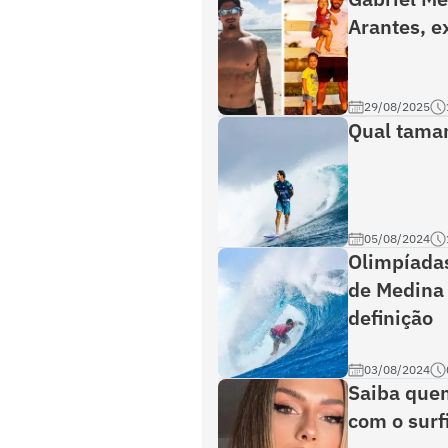
Arantes, e
29/08/2025
Qual taman
05/08/2024
Olimpíadas
de Medina
definição
03/08/2024
Saiba quem
com o surf