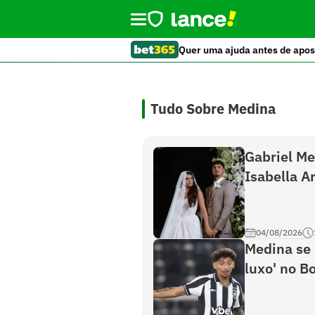
Quer uma ajuda antes de apos
Tudo Sobre Medina
Gabriel Me
Isabella A
04/08/2026
Medina se 
luxo' no B