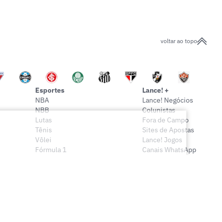
voltar ao topo
Esportes
Lance! +
NBA
Lance! Negócios
NBB
Colunistas
Lutas
Fora de Campo
Tênis
Sites de Apostas
Vôlei
Lance! Jogos
Fórmula 1
Canais WhatsApp
Onde assistir
Sócio Lance!
Mais esportes
Lance! Indica
Vídeos
Conteúdo Exclusivo