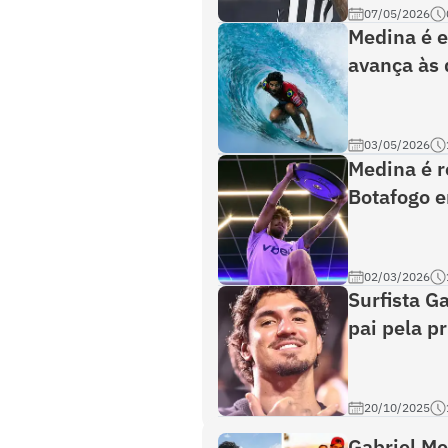
07/05/2026
Medina é e
avança às 
03/05/2026
Medina é r
Botafogo e
02/03/2026
Surfista G
pai pela p
20/10/2025
Gabriel M