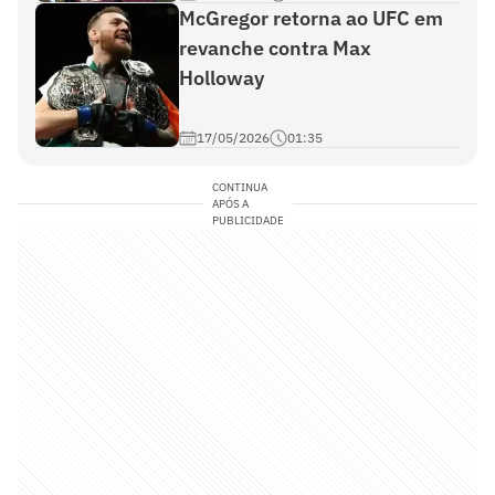
McGregor retorna ao UFC em
revanche contra Max
Holloway
17/05/2026
01:35
CONTINUA
APÓS A
PUBLICIDADE