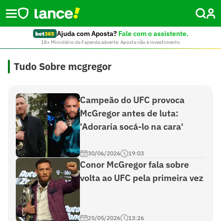
Ajuda com Aposta?
Fale com o assistente.
18+ Ministério da Fazenda adverte: Aposta não é investimento
Tudo Sobre mcgregor
Campeão do UFC provoca
McGregor antes de luta:
'Adoraria socá-lo na cara'
30/06/2026
19:03
Conor McGregor fala sobre
volta ao UFC pela primeira vez
25/05/2026
13:26