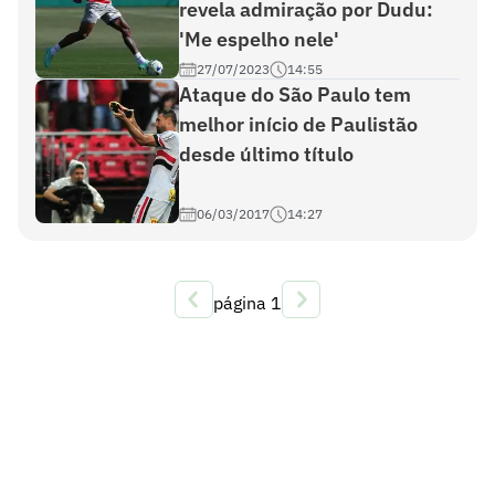
revela admiração por Dudu:
'Me espelho nele'
27/07/2023
14:55
Ataque do São Paulo tem
melhor início de Paulistão
desde último título
06/03/2017
14:27
página
1