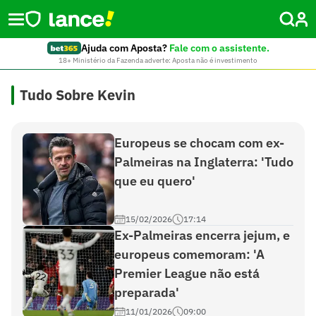
Ajuda com Aposta?
Fale com o assistente.
18+ Ministério da Fazenda adverte: Aposta não é investimento
Tudo Sobre Kevin
Europeus se chocam com ex-
Palmeiras na Inglaterra: 'Tudo
que eu quero'
15/02/2026
17:14
Ex-Palmeiras encerra jejum, e
europeus comemoram: 'A
Premier League não está
preparada'
11/01/2026
09:00