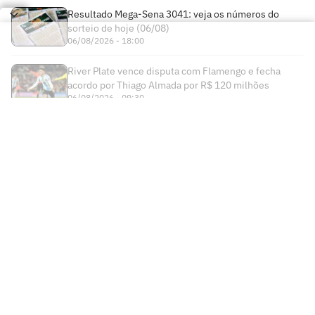
Resultado Mega-Sena 3041: veja os números do
sorteio de hoje (06/08)
06/08/2026 - 18:00
River Plate vence disputa com Flamengo e fecha
acordo por Thiago Almada por R$ 120 milhões
06/08/2026 - 09:30
Times
Futebol Nacional
Atlético Mineiro
Futebol Internacional
Brasileirão Série A
Bahia
Esportes
Libertadores
Copa do Brasil
Botafogo
Lance! +
NBA
Champions League
Copa do Nordeste
Ceará
Institucional
Lance! Negócios
NBB
Premier League