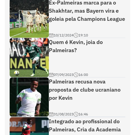
Ex-Palmeiras marca para o
Shakhtar, mas Bayern vira e
goleia pela Champions League
10/12/2024
19:10
Quem é Kevin, joia do
Palmeiras?
07/09/2023
16:00
Palmeiras recusa nova
proposta de clube ucraniano
por Kevin
31/08/2023
16:46
Integrado ao profissional do
Palmeiras, Cria da Academia