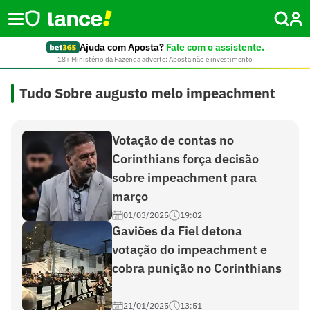
Ajuda com Aposta?
Fale com o assistente.
18+ Ministério da Fazenda adverte: Aposta não é investimento
Tudo Sobre augusto melo impeachment
Votação de contas no
Corinthians força decisão
sobre impeachment para
março
01/03/2025
19:02
Gaviões da Fiel detona
votação do impeachment e
cobra punição no Corinthians
21/01/2025
13:51