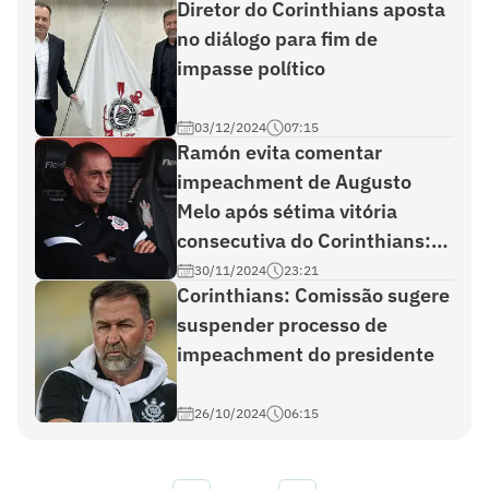
Diretor do Corinthians aposta
no diálogo para fim de
impasse político
03/12/2024
07:15
Ramón evita comentar
impeachment de Augusto
Melo após sétima vitória
consecutiva do Corinthians:
'Situação difícil'
30/11/2024
23:21
Corinthians: Comissão sugere
suspender processo de
impeachment do presidente
26/10/2024
06:15