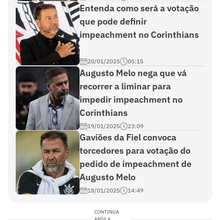
Entenda como será a votação
que pode definir
impeachment no Corinthians
20/01/2025
05:15
Augusto Melo nega que vá
recorrer a liminar para
impedir impeachment no
Corinthians
19/01/2025
23:09
Gaviões da Fiel convoca
torcedores para votação do
pedido de impeachment de
Augusto Melo
18/01/2025
14:49
CONTINUA
APÓS A