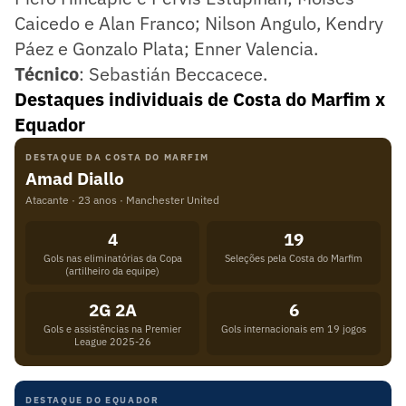
Caicedo e Alan Franco; Nilson Angulo, Kendry
Páez e Gonzalo Plata; Enner Valencia.
Técnico
: Sebastián Beccacece.
Destaques individuais de Costa do Marfim x
Equador
DESTAQUE DA COSTA DO MARFIM
Amad Diallo
Atacante · 23 anos · Manchester United
4
19
Gols nas eliminatórias da Copa
Seleções pela Costa do Marfim
(artilheiro da equipe)
2G 2A
6
Gols e assistências na Premier
Gols internacionais em 19 jogos
League 2025-26
DESTAQUE DO EQUADOR