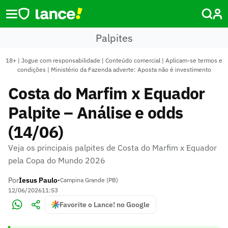
Palpites
18+ | Jogue com responsabilidade | Conteúdo comercial | Aplicam-se termos e
condições | Ministério da Fazenda adverte: Aposta não é investimento
Costa do Marfim x Equador
Palpite – Análise e odds
(14/06)
Veja os principais palpites de Costa do Marfim x Equador
pela Copa do Mundo 2026
Por
Iesus Paulo
•
Campina Grande (PB)
12/06/2026
11:53
Favorite o Lance! no Google