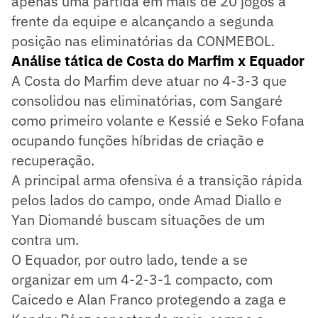
apenas uma partida em mais de 20 jogos à
frente da equipe e alcançando a segunda
posição nas eliminatórias da CONMEBOL.
Análise tática de Costa do Marfim x Equador
A Costa do Marfim deve atuar no 4-3-3 que
consolidou nas eliminatórias, com Sangaré
como primeiro volante e Kessié e Seko Fofana
ocupando funções híbridas de criação e
recuperação.
A principal arma ofensiva é a transição rápida
pelos lados do campo, onde Amad Diallo e
Yan Diomandé buscam situações de um
contra um.
O Equador, por outro lado, tende a se
organizar em um 4-2-3-1 compacto, com
Caicedo e Alan Franco protegendo a zaga e