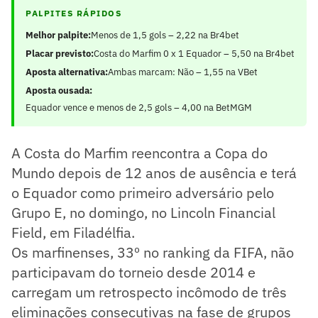
PALPITES RÁPIDOS
Melhor palpite:
Menos de 1,5 gols – 2,22 na Br4bet
Placar previsto:
Costa do Marfim 0 x 1 Equador – 5,50 na Br4bet
Aposta alternativa:
Ambas marcam: Não – 1,55 na VBet
Aposta ousada:
Equador vence e menos de 2,5 gols – 4,00 na BetMGM
A Costa do Marfim reencontra a Copa do
Mundo depois de 12 anos de ausência e terá
o Equador como primeiro adversário pelo
Grupo E, no domingo, no Lincoln Financial
Field, em Filadélfia.
Os marfinenses, 33º no ranking da FIFA, não
participavam do torneio desde 2014 e
carregam um retrospecto incômodo de três
eliminações consecutivas na fase de grupos