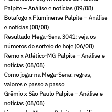
Palpite – Análise e notícias (09/08)
Botafogo x Fluminense Palpite – Análise
e notícias (08/08)
Resultado Mega-Sena 3041: veja os
números do sorteio de hoje (06/08)
Remo x Atlético-MG Palpite – Análise e
notícias (08/08)
Como jogar na Mega-Sena: regras,
valores e passo a passo
Grêmio x São Paulo Palpite – Análise e
notícias (08/08)