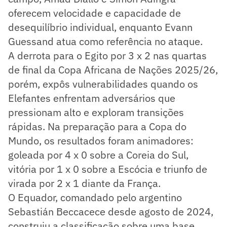
oferecem velocidade e capacidade de
desequilíbrio individual, enquanto Evann
Guessand atua como referência no ataque.
A derrota para o Egito por 3 x 2 nas quartas
de final da Copa Africana de Nações 2025/26,
porém, expôs vulnerabilidades quando os
Elefantes enfrentam adversários que
pressionam alto e exploram transições
rápidas. Na preparação para a Copa do
Mundo, os resultados foram animadores:
goleada por 4 x 0 sobre a Coreia do Sul,
vitória por 1 x 0 sobre a Escócia e triunfo de
virada por 2 x 1 diante da França.
O Equador, comandado pelo argentino
Sebastián Beccacece desde agosto de 2024,
construiu a classificação sobre uma base