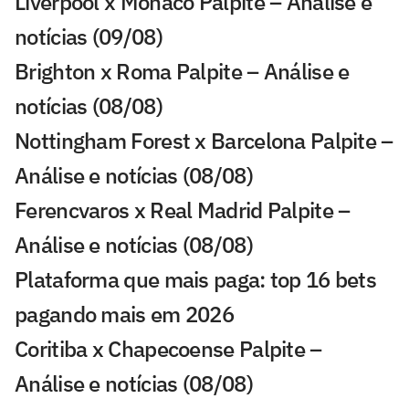
Liverpool x Monaco Palpite – Análise e
notícias (09/08)
Brighton x Roma Palpite – Análise e
notícias (08/08)
Nottingham Forest x Barcelona Palpite –
Análise e notícias (08/08)
Ferencvaros x Real Madrid Palpite –
Análise e notícias (08/08)
Plataforma que mais paga: top 16 bets
pagando mais em 2026
Coritiba x Chapecoense Palpite –
Análise e notícias (08/08)