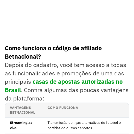
Como funciona o código de afiliado
Betnacional?
Depois do cadastro, você tem acesso a todas
as funcionalidades e promoções de uma das
principais
casas de apostas autorizadas no
Brasil
. Confira algumas das poucas vantagens
da plataforma:
VANTAGENS
COMO FUNCIONA
BETNACIONAL
Streaming ao
Transmissão de ligas alternativas de futebol e
vivo
partidas de outros esportes