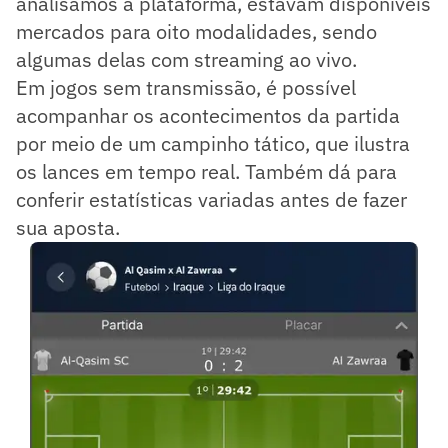
analisamos a plataforma, estavam disponíveis
mercados para oito modalidades, sendo
algumas delas com streaming ao vivo.
Em jogos sem transmissão, é possível
acompanhar os acontecimentos da partida
por meio de um campinho tático, que ilustra
os lances em tempo real. Também dá para
conferir estatísticas variadas antes de fazer
sua aposta.