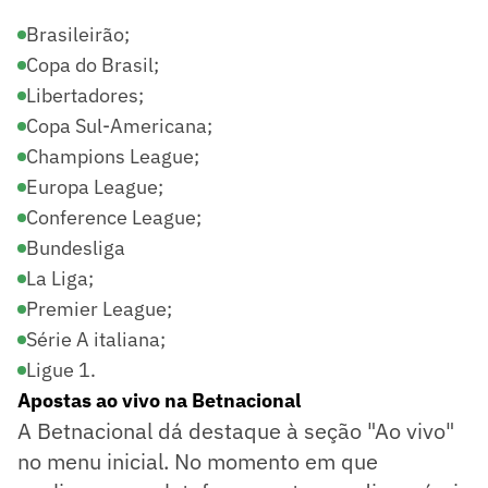
Brasileirão;
Copa do Brasil;
Libertadores;
Copa Sul-Americana;
Champions League;
Europa League;
Conference League;
Bundesliga
La Liga;
Premier League;
Série A italiana;
Ligue 1.
Apostas ao vivo na Betnacional
A Betnacional dá destaque à seção "Ao vivo"
no menu inicial. No momento em que