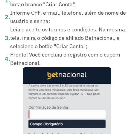
1
.
botão branco "Criar Conta";
Informe CPF, e-mail, telefone, além de nome de
2
.
usuário e senha;
Leia e aceite os termos e condições. Na mesma
3
.
tela, insira o código de afiliado Betnacional, e
selecione o botão "Criar Conta";
Pronto! Você concluiu o registro com o cupom
4
.
Betnacional.