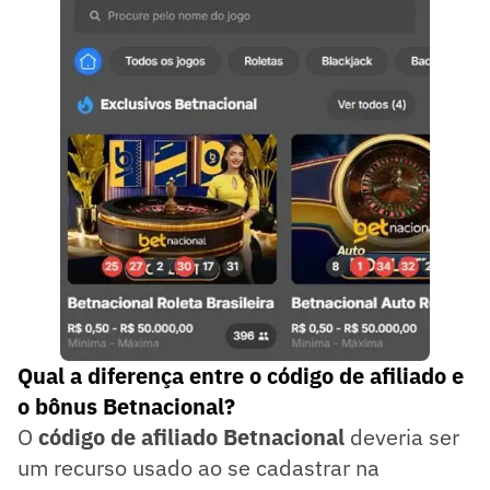
Qual a diferença entre o código de afiliado e
o bônus Betnacional?
O
código de afiliado Betnacional
deveria ser
um recurso usado ao se cadastrar na