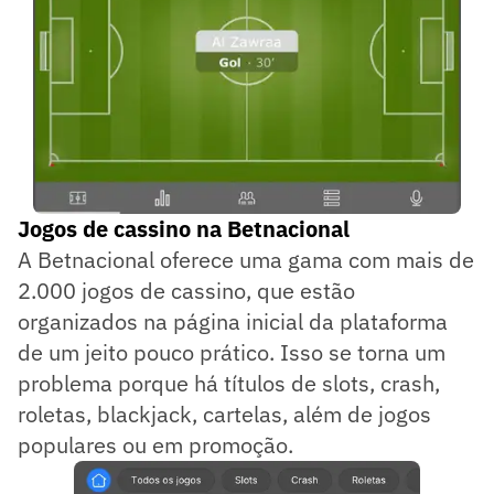
Jogos de cassino na Betnacional
A Betnacional oferece uma gama com mais de
2.000 jogos de cassino, que estão
organizados na página inicial da plataforma
de um jeito pouco prático. Isso se torna um
problema porque há títulos de slots, crash,
roletas, blackjack, cartelas, além de jogos
populares ou em promoção.