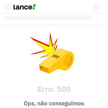
Erro:
500
Ops, não conseguimos