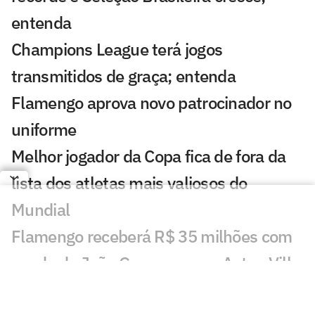
entenda
Champions League terá jogos
transmitidos de graça; entenda
Flamengo aprova novo patrocinador no
uniforme
Melhor jogador da Copa fica de fora da
lista dos atletas mais valiosos do
Mundial
Flamengo receberá R$ 35 milhões com
venda de João Gomes para o Aston Villa
Espanha fatura premiação milionária