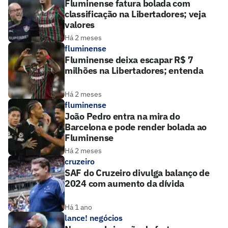
Fluminense fatura bolada com
classificação na Libertadores; veja
valores
Há 2 meses
fluminense
Fluminense deixa escapar R$ 7
milhões na Libertadores; entenda
Há 2 meses
fluminense
João Pedro entra na mira do
Barcelona e pode render bolada ao
Fluminense
Há 2 meses
cruzeiro
SAF do Cruzeiro divulga balanço de
2024 com aumento da dívida
Há 1 ano
lance! negócios