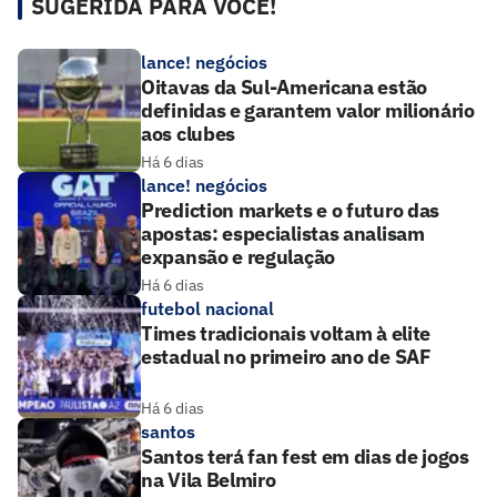
SUGERIDA PARA VOCÊ!
lance! negócios
Oitavas da Sul-Americana estão
definidas e garantem valor milionário
aos clubes
Há 6 dias
lance! negócios
Prediction markets e o futuro das
apostas: especialistas analisam
expansão e regulação
Há 6 dias
futebol nacional
Times tradicionais voltam à elite
estadual no primeiro ano de SAF
Há 6 dias
santos
Santos terá fan fest em dias de jogos
na Vila Belmiro