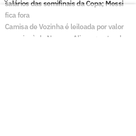
salários das semifinais da Copa; Messi
fica fora
Camisa de Vozinha é leiloada por valor
superior à de Neuer e Alisson; entenda
Fifa vai vender pedaços do gramado da
final da Copa; veja preço e como
comprar
Seleções disputam premiação milionária
recorde nas semifinais da Copa; veja
valores
Ataques das semifinalistas da Copa
superam demais posições; veja valores