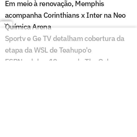
Em meio à renovação, Memphis
acompanha Corinthians x Inter na Neo
Química Arena
Sportv e Ge TV detalham cobertura da
etapa da WSL de Teahupo'o
ESPN celebra 10 anos do The Ocho com
mais de 70 horas de esportes inusitados
Morre Geraldão, ex-atacante bicampeão
paulista pelo Corinthians, aos 77 anos
Europeus reagem a decisão do Real
Madrid sobre Vini Jr: 'Realmente'
Jogos da Copa do Brasil impulsionam