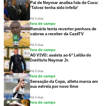
Pai de Neymar analisa fala de Cuca:
'Talvez tenha sido infeliz'
Há 5 dias
fora de campo
Romário tenta reverter penhora de
valores a receber da CazéTV
Há 5 dias
fora de campo
AO VIVO: assista ao 6º Leilão do
Instituto Neymar Jr.
Há 5 dias
fora de campo
Sensação da Copa, atleta marca em
sua estreia por novo time
Há 5 dias
fora de campo