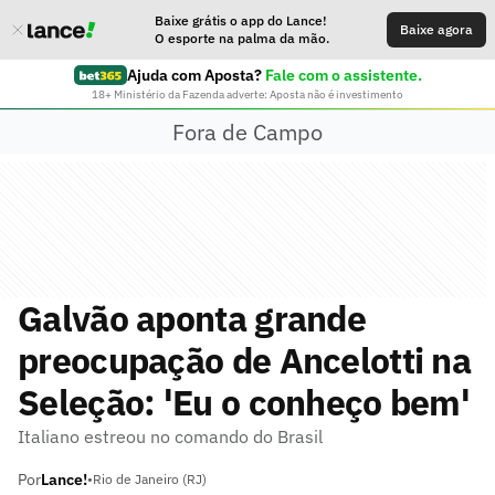
Baixe grátis o app do Lance!
Baixe agora
O esporte na palma da mão.
Ajuda com Aposta?
Fale com o assistente.
18+ Ministério da Fazenda adverte: Aposta não é investimento
Fora de Campo
Galvão aponta grande
preocupação de Ancelotti na
Seleção: 'Eu o conheço bem'
Italiano estreou no comando do Brasil
Por
Lance!
•
Rio de Janeiro (RJ)