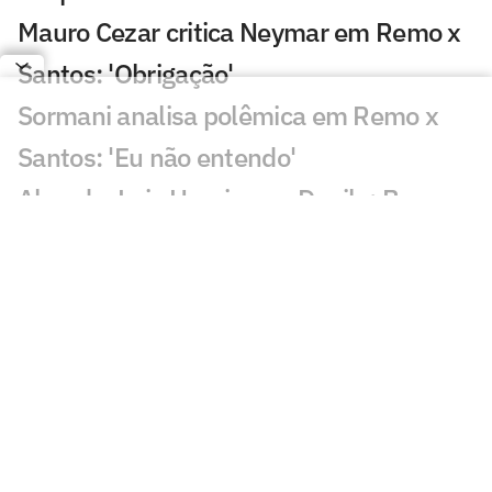
Mauro Cezar critica Neymar em Remo x
Santos: 'Obrigação'
Sormani analisa polêmica em Remo x
Santos: 'Eu não entendo'
Almada, Luiz Henrique e Danilo: Braune
é sincero sobre negociações
Patrocinador do Corinthians negocia
transmissão de torneio
Goiás comete gafe nas redes sociais em
post para ídolo
Europeus reagem a Estevão em Chelsea
x Juventus: 'Precisa'