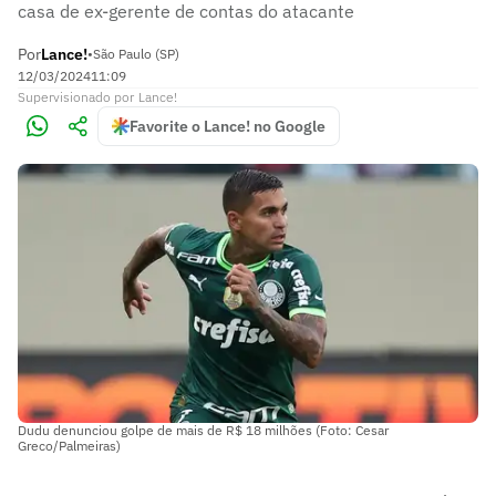
casa de ex-gerente de contas do atacante
Por
Lance!
•
São Paulo (SP)
12/03/2024
11:09
Supervisionado
por
Lance!
Favorite o Lance! no Google
Dudu denunciou golpe de mais de R$ 18 milhões (Foto: Cesar
Greco/Palmeiras)