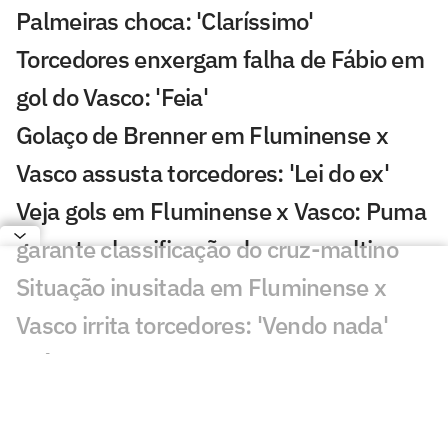
Palmeiras choca: 'Claríssimo'
Torcedores enxergam falha de Fábio em
gol do Vasco: 'Feia'
Golaço de Brenner em Fluminense x
Vasco assusta torcedores: 'Lei do ex'
Veja gols em Fluminense x Vasco: Puma
garante classificação do cruz-maltino
Situação inusitada em Fluminense x
Vasco irrita torcedores: 'Vendo nada'
Grêmio x Mirassol: especialista aponta
erro grave da arbitragem
Decisão da arbitragem em Grêmio x