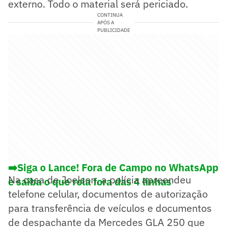
externo. Todo o material será periciado.
CONTINUA
APÓS A
PUBLICIDADE
➡️Siga o Lance! Fora de Campo no WhatsApp
Na casa de Joelson, a polícia apreendeu
e saiba o que rola fora das 4 linhas
telefone celular, documentos de autorização
para transferência de veículos e documentos
de despachante da Mercedes GLA 250 que