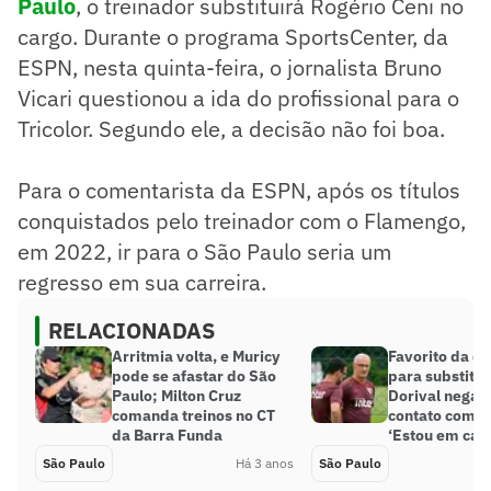
Paulo
, o treinador substituirá Rogério Ceni no
cargo. Durante o programa SportsCenter, da
ESPN, nesta quinta-feira, o jornalista Bruno
Vicari questionou a ida do profissional para o
Tricolor. Segundo ele, a decisão não foi boa.
Para o comentarista da ESPN, após os títulos
conquistados pelo treinador com o Flamengo,
em 2022, ir para o São Paulo seria um
regresso em sua carreira.
RELACIONADAS
Arritmia volta, e Muricy
Favorito da di
pode se afastar do São
para substitui
Paulo; Milton Cruz
Dorival nega 
comanda treinos no CT
contato com o
da Barra Funda
‘Estou em cas
São Paulo
Há 3 anos
São Paulo