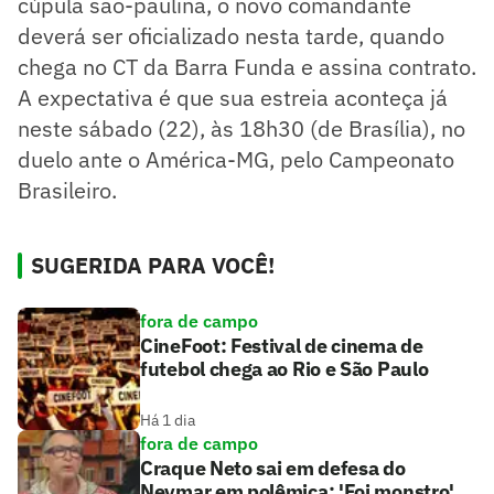
cúpula são-paulina, o novo comandante
deverá ser oficializado nesta tarde, quando
chega no CT da Barra Funda e assina contrato.
A expectativa é que sua estreia aconteça já
neste sábado (22), às 18h30 (de Brasília), no
duelo ante o América-MG, pelo Campeonato
Brasileiro.
SUGERIDA PARA VOCÊ!
fora de campo
CineFoot: Festival de cinema de
futebol chega ao Rio e São Paulo
Há 1 dia
fora de campo
Craque Neto sai em defesa do
Neymar em polêmica: 'Foi monstro'