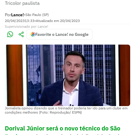
Tricolor paulista
Por
Lance!
•
São Paulo (SP)
20/04/2023
13:33
•
Atualizado em
20/04/2023
Supervisionado
por
Lance!
Favorite o Lance! no Google
Jornalista opinou dizendo que o treinador poderia ter ido para um clube em
condições melhores (Foto: Reprodução/ ESPN)
Dorival Júnior será o novo técnico do São