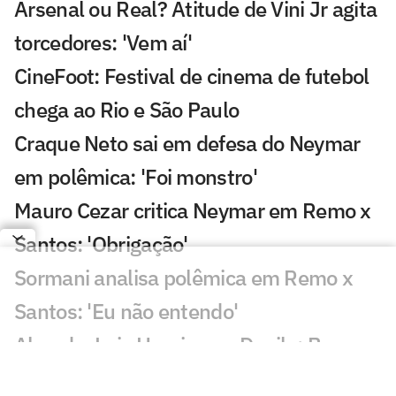
Arsenal ou Real? Atitude de Vini Jr agita
torcedores: 'Vem aí'
CineFoot: Festival de cinema de futebol
chega ao Rio e São Paulo
Craque Neto sai em defesa do Neymar
em polêmica: 'Foi monstro'
Mauro Cezar critica Neymar em Remo x
Santos: 'Obrigação'
Sormani analisa polêmica em Remo x
Santos: 'Eu não entendo'
Almada, Luiz Henrique e Danilo: Braune
é sincero sobre negociações