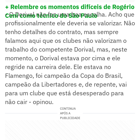
+ Relembre os momentos difíceis de Rogério
- O Dorival não fez uma boa escolha. Acho que
Ceni como técnico do São Paulo
profissionalmente ele deveria se valorizar. Não
tenho detalhes do contrato, mas sempre
falamos aqui que os clubes não valorizam o
trabalho do competente Dorival, mas, neste
momento, o Dorival estava por cima e ele
regride na carreira dele. Ele estava no
Flamengo, foi campeão da Copa do Brasil,
campeão da Libertadores e, de repente, vai
para um clube que está desesperado para
não cair - opinou.
CONTINUA
APÓS A
PUBLICIDADE