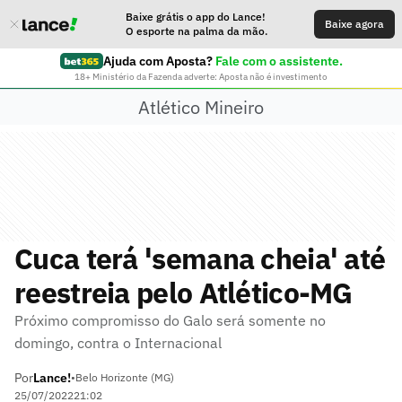
Baixe grátis o app do Lance!
Baixe agora
O esporte na palma da mão.
Ajuda com Aposta?
Fale com o assistente.
18+ Ministério da Fazenda adverte: Aposta não é investimento
Atlético Mineiro
Cuca terá 'semana cheia' até
reestreia pelo Atlético-MG
Próximo compromisso do Galo será somente no
domingo, contra o Internacional
Por
Lance!
•
Belo Horizonte (MG)
25/07/2022
21:02