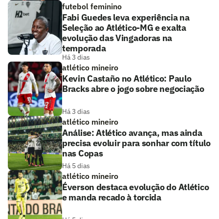
futebol feminino
Fabi Guedes leva experiência na
Seleção ao Atlético-MG e exalta
evolução das Vingadoras na
temporada
Há 3 dias
atlético mineiro
Kevin Castaño no Atlético: Paulo
Bracks abre o jogo sobre negociação
Há 3 dias
atlético mineiro
Análise: Atlético avança, mas ainda
precisa evoluir para sonhar com título
nas Copas
Há 5 dias
atlético mineiro
Éverson destaca evolução do Atlético
e manda recado à torcida