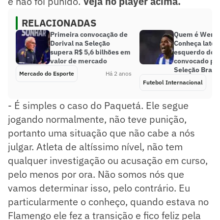
e não foi punido.
Veja no player acima.
RELACIONADAS
Primeira convocação de
Quem é Wende
Dorival na Seleção
Conheça later
supera R$ 5,6 bilhões em
esquerdo do P
valor de mercado
convocado pa
Seleção Brasil
Mercado do Esporte
Há 2 anos
Futebol Internacional
- É simples o caso do Paquetá. Ele segue
jogando normalmente, não teve punição,
portanto uma situação que não cabe a nós
julgar. Atleta de altíssimo nível, não tem
qualquer investigação ou acusação em curso,
pelo menos por ora. Não somos nós que
vamos determinar isso, pelo contrário. Eu
particularmente o conheço, quando estava no
Flamengo ele fez a transição e fico feliz pela