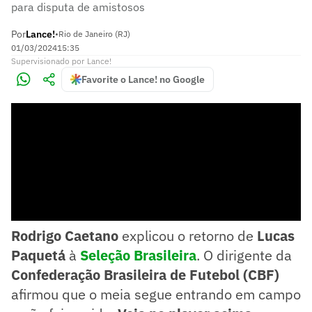
para disputa de amistosos
Por
Lance!
•
Rio de Janeiro (RJ)
01/03/2024
15:35
Supervisionado
por
Lance!
Favorite o Lance! no Google
Rodrigo Caetano
explicou o retorno de
Lucas
Paquetá
à
Seleção Brasileira
. O dirigente da
Confederação Brasileira de Futebol (CBF)
afirmou que o meia segue entrando em campo