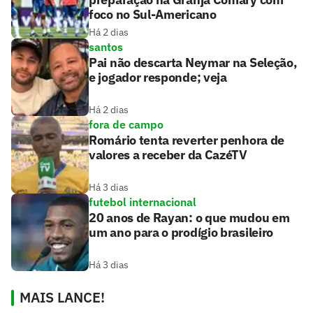
foco no Sul-Americano
Há 2 dias
santos
Pai não descarta Neymar na Seleção,
e jogador responde; veja
Há 2 dias
fora de campo
Romário tenta reverter penhora de
valores a receber da CazéTV
Há 3 dias
futebol internacional
20 anos de Rayan: o que mudou em
um ano para o prodígio brasileiro
Há 3 dias
MAIS LANCE!