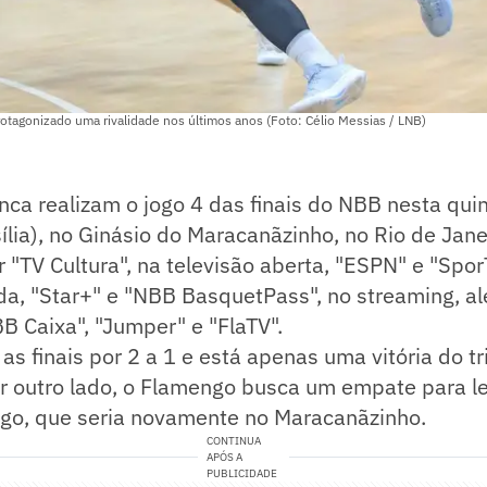
tagonizado uma rivalidade nos últimos anos (Foto: Célio Messias / LNB)
ca realizam o jogo 4 das finais do NBB nesta quint
ília), no Ginásio do Maracanãzinho, no Rio de Jane
r "TV Cultura", na televisão aberta, "ESPN" e "Spor
da, "Star+" e "NBB BasquetPass", no streaming, a
 Caixa", "Jumper" e "FlaTV".
as finais por 2 a 1 e está apenas uma vitória do 
r outro lado, o Flamengo busca um empate para le
ogo, que seria novamente no Maracanãzinho.
CONTINUA
APÓS A
PUBLICIDADE