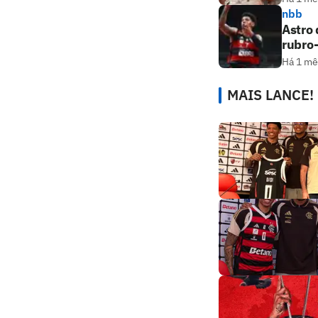
nbb
Astro 
rubro
Há 1 mê
MAIS LANCE!