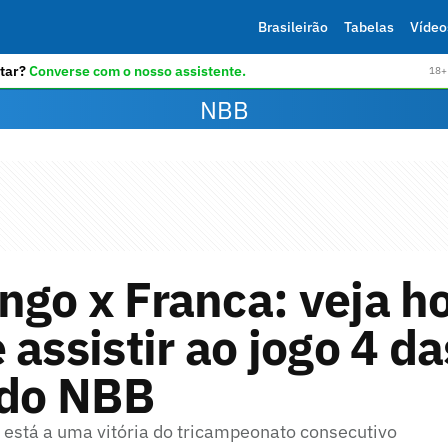
Brasileirão
Tabelas
Vídeo
tar?
Converse com o nosso assistente.
18+ 
NBB
go x Franca: veja ho
 assistir ao jogo 4 da
 do NBB
a está a uma vitória do tricampeonato consecutivo