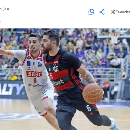
o (RJ)
Favorit
!