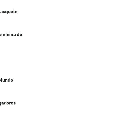
 basquete
eminina de
 Mundo
ogadores