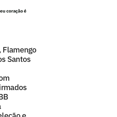
eu coração é
, Flamengo
os Santos
com
firmados
NBB
a
eleção e