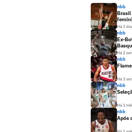
nbb
Brasil
femin
Há 3 dia
nbb
Ex-Bo
Basqu
Há 2 se
nbb
Flame
Há 3 se
nbb
Seleçã
Há 1 mê
nbb
Após c
Há 1 mê