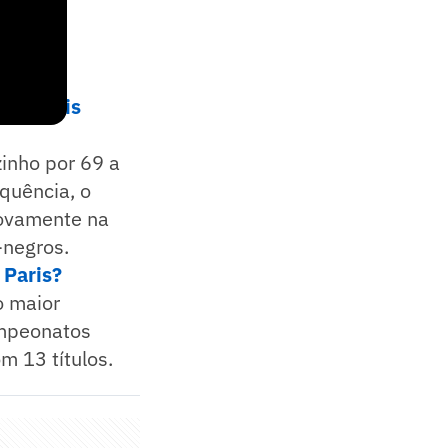
rincipais
inho por 69 a
quência, o
Novamente na
-negros.
 Paris?
o maior
ampeonatos
m 13 títulos.