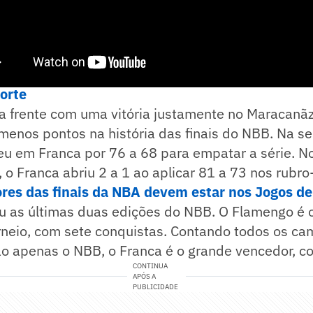
e! no WhatsApp e acompanhe em tempo real as p
porte
a frente com uma vitória justamente no Maracanãz
menos pontos na história das finais do NBB. Na se
u em Franca por 76 a 68 para empatar a série. 
, o Franca abriu 2 a 1 ao aplicar 81 a 73 nos rubro
res das finais da NBA devem estar nos Jogos de
u as últimas duas edições do NBB. O Flamengo é 
neio, com sete conquistas. Contando todos os c
não apenas o NBB, o Franca é o grande vencedor, co
CONTINUA
APÓS A
PUBLICIDADE