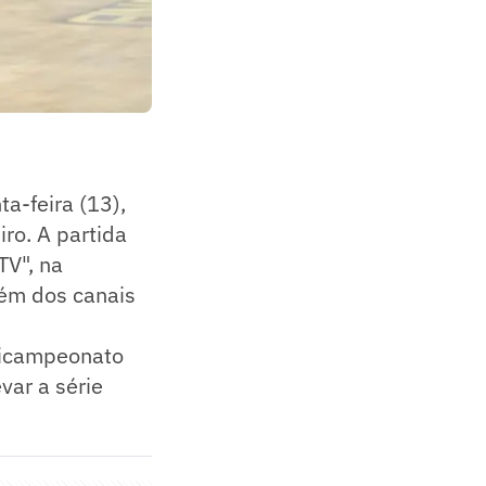
a-feira (13),
iro. A partida
TV", na
lém dos canais
tricampeonato
var a série