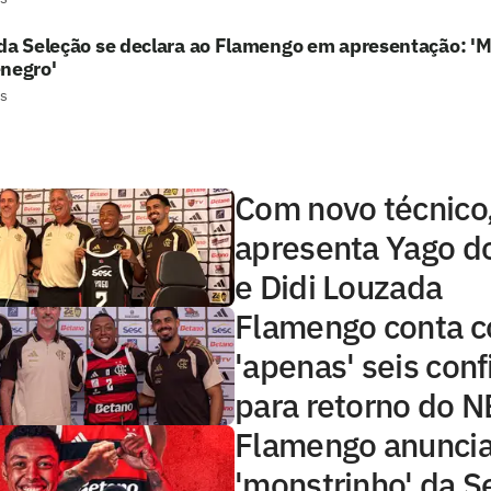
da Seleção se declara ao Flamengo em apresentação: 'M
-negro'
s
Com novo técnico
apresenta Yago d
e Didi Louzada
Flamengo conta 
'apenas' seis con
para retorno do 
Flamengo anunci
'monstrinho' da S