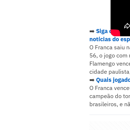
➡️
Siga o Lanc
notícias do es
O Franca saiu n
56, o jogo com 
Flamengo vence
cidade paulista
➡️
Quais jogado
O Franca vence
campeão do tor
brasileiros, e 