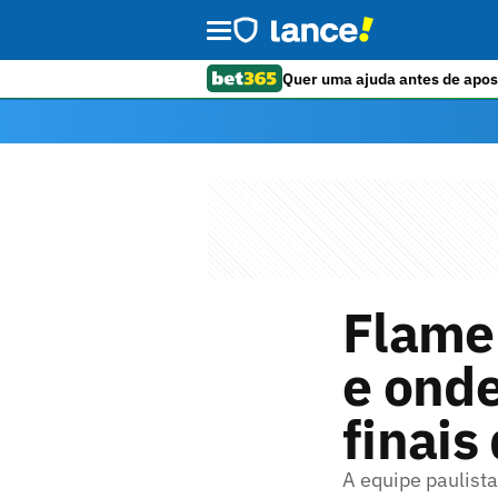
Quer uma ajuda antes de apos
Flamen
e onde
finais
A equipe paulist