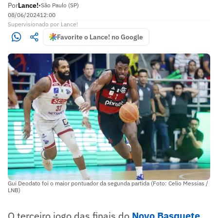
Por
Lance!
•
São Paulo (SP)
08/06/2024
12:00
Supervisionado
por
Lance!
Favorite o Lance! no Google
Gui Deodato foi o maior pontuador da segunda partida (Foto: Celio Messias /
LNB)
O terceiro jogo das finais do
Novo Basquete