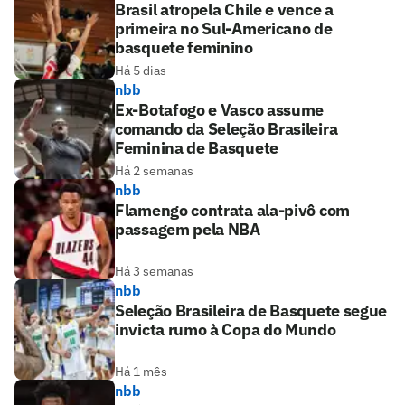
Brasil atropela Chile e vence a
primeira no Sul-Americano de
basquete feminino
Há 5 dias
nbb
Ex-Botafogo e Vasco assume
comando da Seleção Brasileira
Feminina de Basquete
Há 2 semanas
nbb
Flamengo contrata ala-pivô com
passagem pela NBA
Há 3 semanas
nbb
Seleção Brasileira de Basquete segue
invicta rumo à Copa do Mundo
Há 1 mês
nbb