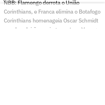
NBB: Flamengo derrota o União
Corinthians, e Franca elimina o Botafogo
Corinthians homenageia Oscar Schmidt
com bandeirão em jogo contra o Vasco;
veja vídeo
Corinthians vence no último segundo e
fica a uma vitória das quartas no NBB
Nos últimos segundos, União
Corinthians bate Flamengo e iguala
playoffs do NBB
Cruzeiro vence Minas e empata os
playoffs do NBB