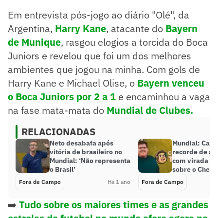
Em entrevista pós-jogo ao diário "Olé", da
Argentina,
Harry Kane
, atacante do
Bayern
de Munique
, rasgou elogios a torcida do Boca
Juniors e revelou que foi um dos melhores
ambientes que jogou na minha. Com gols de
Harry Kane e Michael Olise, o
Bayern venceu
o Boca Juniors por 2 a 1
e encaminhou a vaga
na fase mata-mata do
Mundial de Clubes.
RELACIONADAS
Neto desabafa após
Mundial: Cazé
vitória de brasileiro no
recorde de au
Mundial: ‘Não representa
com virada d
o Brasil’
sobre o Chels
Fora de Campo
Há 1 ano
Fora de Campo
➡️
Tudo sobre os maiores times e as grandes