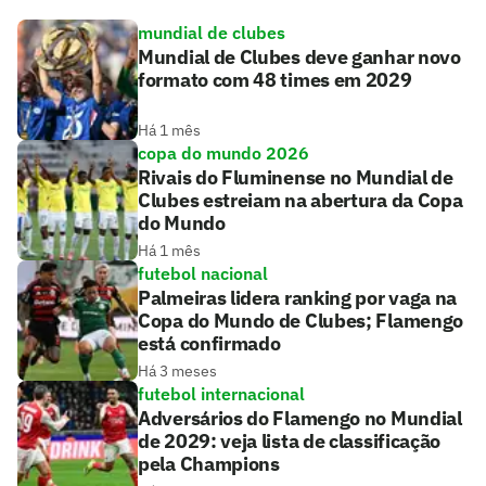
mundial de clubes
Mundial de Clubes deve ganhar novo
formato com 48 times em 2029
Há 1 mês
copa do mundo 2026
Rivais do Fluminense no Mundial de
Clubes estreiam na abertura da Copa
do Mundo
Há 1 mês
futebol nacional
Palmeiras lidera ranking por vaga na
Copa do Mundo de Clubes; Flamengo
está confirmado
Há 3 meses
futebol internacional
Adversários do Flamengo no Mundial
de 2029: veja lista de classificação
pela Champions