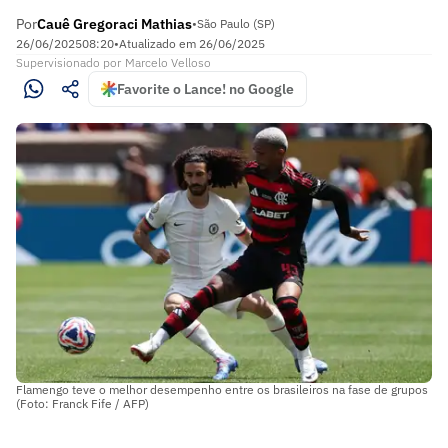
Por
Cauê Gregoraci Mathias
•
São Paulo (SP)
26/06/2025
08:20
•
Atualizado em
26/06/2025
Supervisionado
por
Marcelo Velloso
Favorite o Lance! no Google
Flamengo teve o melhor desempenho entre os brasileiros na fase de grupos
(Foto: Franck Fife / AFP)