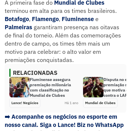
A primeira fase do
Mundial de Clubes
terminou em alta para os times brasileiros.
Botafogo
,
Flamengo
,
Fluminense
e
Palmeiras
garantiram presença nas oitavas
de final do torneio. Além das comemorações
dentro de campo, os times têm mais um
motivo para celebrar: o alto valor em
premiações conquistadas.
RELACIONADAS
Fluminense assegura
Disputa no ele
premiação milionária
premiação mil
com classificação no
que motiva o
Mundial de Clubes
contra o LAFC
Lance! Negócios
Há 1 ano
Mundial de Clubes
➡️ Acompanhe os negócios no esporte em
nosso canal. Siga o Lance! Biz no WhatsApp