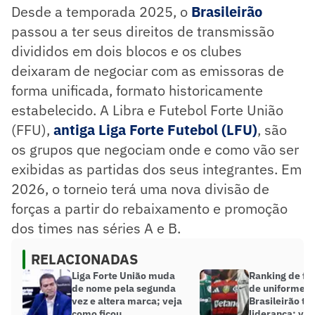
Desde a temporada 2025, o
Brasileirão
passou a ter seus direitos de transmissão
divididos em dois blocos e os clubes
deixaram de negociar com as emissoras de
forma unificada, formato historicamente
estabelecido. A Libra e Futebol Forte União
(FFU),
antiga Liga Forte Futebol (LFU)
, são
os grupos que negociam onde e como vão ser
exibidas as partidas dos seus integrantes. Em
2026, o torneio terá uma nova divisão de
forças a partir do rebaixamento e promoção
dos times nas séries A e B.
RELACIONADAS
Liga Forte União muda
Ranking de fo
de nome pela segunda
de uniformes 
vez e altera marca; veja
Brasileirão t
como ficou
liderança; ve