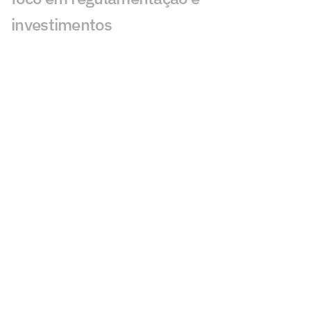
investimentos
Real Madrid alcança faturamento
inédito e encerra temporada em alta
financeira
Paulistão F e Copinha F terão novos
nomes após FPF renovar com
patrocinador
Vozinha valoriza 900% e receberá valor
considerado alto no Colo-Colo
GAT Official Launch Brasil 2026
confirma agenda estratégica