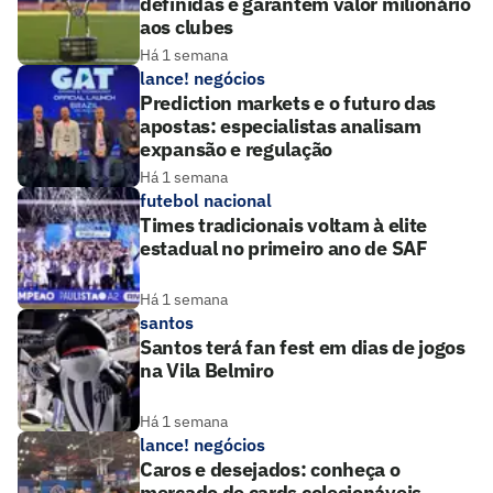
definidas e garantem valor milionário
aos clubes
Há 1 semana
lance! negócios
Prediction markets e o futuro das
apostas: especialistas analisam
expansão e regulação
Há 1 semana
futebol nacional
Times tradicionais voltam à elite
estadual no primeiro ano de SAF
Há 1 semana
santos
Santos terá fan fest em dias de jogos
na Vila Belmiro
Há 1 semana
lance! negócios
Caros e desejados: conheça o
mercado de cards colecionáveis