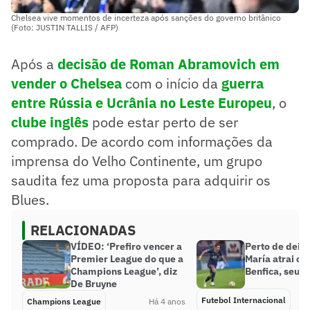
Chelsea vive momentos de incerteza após sanções do governo britânico
(Foto: JUSTIN TALLIS / AFP)
Após a
decisão de Roman Abramovich em
vender o Chelsea
com o início da
guerra
entre Rússia e Ucrânia no Leste Europeu
, o
clube inglês
pode estar perto de ser
comprado. De acordo com informações da
imprensa do Velho Continente, um grupo
saudita fez uma proposta para adquirir os
Blues.
RELACIONADAS
VÍDEO: ‘Prefiro vencer a
Perto de deixa
Premier League do que a
María atrai o 
Champions League’, diz
Benfica, seu e
De Bruyne
Futebol Internacional
Champions League
Há 4 anos