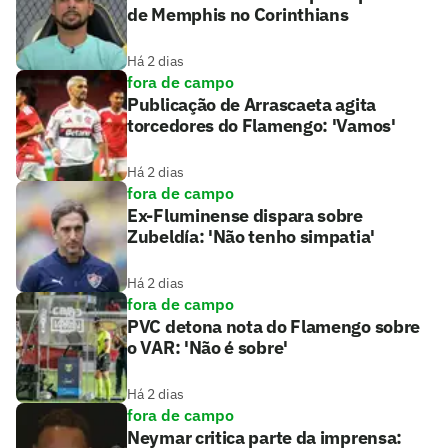
de Memphis no Corinthians
Há 2 dias
fora de campo
Publicação de Arrascaeta agita
torcedores do Flamengo: 'Vamos'
Há 2 dias
fora de campo
Ex-Fluminense dispara sobre
Zubeldía: 'Não tenho simpatia'
Há 2 dias
fora de campo
PVC detona nota do Flamengo sobre
o VAR: 'Não é sobre'
Há 2 dias
fora de campo
Neymar critica parte da imprensa: