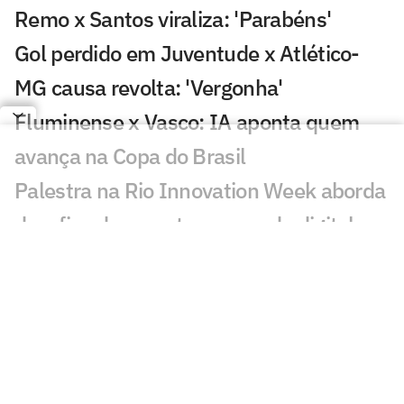
Remo x Santos viraliza: 'Parabéns'
Gol perdido em Juventude x Atlético-
MG causa revolta: 'Vergonha'
Fluminense x Vasco: IA aponta quem
avança na Copa do Brasil
Palestra na Rio Innovation Week aborda
desafios do esporte no mundo digital
Sormani pede jogador do Palmeiras na
Seleção: 'Vamos lamentar'
Diego avalia possível chegada de
Almada ao Flamengo: 'Excelente'
Maestro Júnior critica José Boto, do