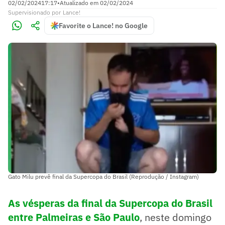
02/02/2024
17:17
•
Atualizado em
02/02/2024
Supervisionado
por
Lance!
Favorite o Lance! no Google
Gato Milu prevê final da Supercopa do Brasil (Reprodução / Instagram)
As vésperas da final da Supercopa do Brasil
entre Palmeiras e São Paulo
, neste domingo