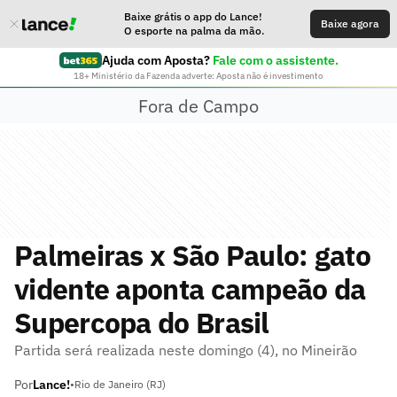
Baixe grátis o app do Lance!
Baixe agora
O esporte na palma da mão.
Ajuda com Aposta?
Fale com o assistente.
18+ Ministério da Fazenda adverte: Aposta não é investimento
Fora de Campo
Palmeiras x São Paulo: gato
vidente aponta campeão da
Supercopa do Brasil
Partida será realizada neste domingo (4), no Mineirão
Por
Lance!
•
Rio de Janeiro (RJ)